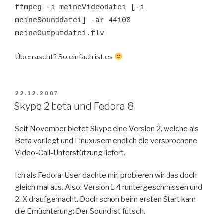
ffmpeg -i meineVideodatei [-i
meineSounddatei] -ar 44100
meineOutputdatei.flv
Überrascht? So einfach ist es
POSTED
22.12.2007
ON
Skype 2 beta und Fedora 8
Seit November bietet Skype eine Version 2, welche als
Beta vorliegt und Linuxusern endlich die versprochene
Video-Call-Unterstützung liefert.
Ich als Fedora-User dachte mir, probieren wir das doch
gleich mal aus. Also: Version 1.4 runtergeschmissen und
2. X draufgemacht. Doch schon beim ersten Start kam
die Ernüchterung: Der Sound ist futsch.