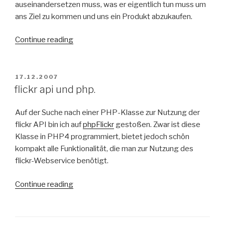
auseinandersetzen muss, was er eigentlich tun muss um
ans Ziel zu kommen und uns ein Produkt abzukaufen.
“Web
Continue reading
2.0
und
Usability”
POSTED
17.12.2007
ON
flickr api und php.
Auf der Suche nach einer PHP-Klasse zur Nutzung der
flickr API bin ich auf
phpFlickr
gestoßen. Zwar ist diese
Klasse in PHP4 programmiert, bietet jedoch schön
kompakt alle Funktionalität, die man zur Nutzung des
flickr-Webservice benötigt.
“flickr
Continue reading
api
und
php.”