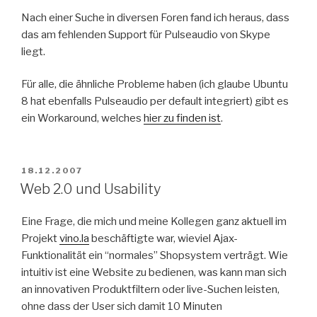
Nach einer Suche in diversen Foren fand ich heraus, dass
das am fehlenden Support für Pulseaudio von Skype
liegt.
Für alle, die ähnliche Probleme haben (ich glaube Ubuntu
8 hat ebenfalls Pulseaudio per default integriert) gibt es
ein Workaround, welches
hier zu finden ist
.
POSTED
18.12.2007
ON
Web 2.0 und Usability
Eine Frage, die mich und meine Kollegen ganz aktuell im
Projekt
vino.la
beschäftigte war, wieviel Ajax-
Funktionalität ein “normales” Shopsystem verträgt. Wie
intuitiv ist eine Website zu bedienen, was kann man sich
an innovativen Produktfiltern oder live-Suchen leisten,
ohne dass der User sich damit 10 Minuten