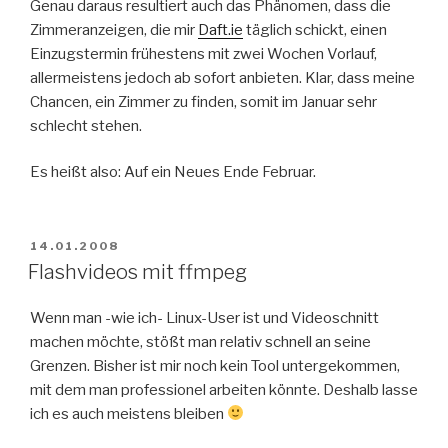
Genau daraus resultiert auch das Phänomen, dass die
Zimmeranzeigen, die mir
Daft.ie
täglich schickt, einen
Einzugstermin frühestens mit zwei Wochen Vorlauf,
allermeistens jedoch ab sofort anbieten. Klar, dass meine
Chancen, ein Zimmer zu finden, somit im Januar sehr
schlecht stehen.
Es heißt also: Auf ein Neues Ende Februar.
POSTED
14.01.2008
ON
Flashvideos mit ffmpeg
Wenn man -wie ich- Linux-User ist und Videoschnitt
machen möchte, stößt man relativ schnell an seine
Grenzen. Bisher ist mir noch kein Tool untergekommen,
mit dem man professionel arbeiten könnte. Deshalb lasse
ich es auch meistens bleiben