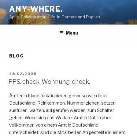
Skip
ANY-WHERE.
to
Agile, Collaboration, Life. In German and English.
content
Menu
BLOG
POSTED
28.02.2008
ON
PPS: check. Wohnung: check.
Ämter in Irland funktionieren genauso wie die in
Deutschland. Reinkommen, Nummer ziehen, setzen,
ausfüllen, warten, aufgerufen werden, zum Schalter
gehen. Worin sich das Welfare-Amt in Dublin aber
vollkommen von einem Amt in Deutschland
unterscheidet, sind die Mitarbeiter. Angestellte in einem