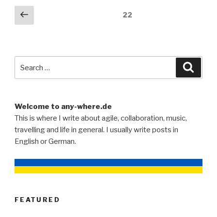
Posts
Previous
Page
22
page
pagination
Search
Searc
for:
Welcome to any-where.de
This is where I write about agile, collaboration, music,
travelling and life in general. I usually write posts in
English or German.
FEATURED