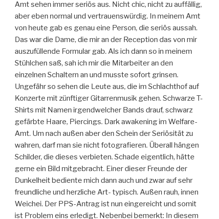
Amt sehen immer seriös aus. Nicht chic, nicht zu auffällig,
aber eben normal und vertrauenswürdig. In meinem Amt
von heute gab es genau eine Person, die seriös aussah.
Das war die Dame, die mir an der Reception das von mir
auszufüllende Formular gab. Als ich dann so in meinem
Stühlchen saß, sah ich mir die Mitarbeiter an den
einzelnen Schaltern an und musste sofort grinsen.
Ungefähr so sehen die Leute aus, die im Schlachthof auf
Konzerte mit zünftiger Gitarrenmusik gehen. Schwarze T-
Shirts mit Namen irgendwelcher Bands drauf, schwarz
gefärbte Haare, Piercings. Dark awakening im Welfare-
Amt. Um nach außen aber den Schein der Seriösität zu
wahren, darf man sie nicht fotografieren. Überall hängen
Schilder, die dieses verbieten. Schade eigentlich, hätte
gerne ein Bild mitgebracht. Einer dieser Freunde der
Dunkelheit bediente mich dann auch und zwar auf sehr
freundliche und herzliche Art- typisch. Außen rauh, innen
Weichei. Der PPS-Antrag ist nun eingereicht und somit
ist Problem eins erledigt. Nebenbei bemerkt: In diesem