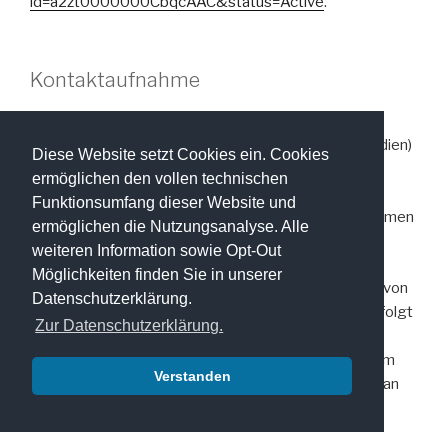
id=a2zt0000000CbqcAAC&status=Active
.
Kontaktaufnahme
Bei der Kontaktaufnahme mit uns (z.B. per
Kontaktformular, E-Mail, Telefon oder via soziale Medien)
Diese Website setzt Cookies ein. Cookies
werden die Angaben der anfragenden Personen
ermöglichen den vollen technischen
verarbeitet, soweit dies zur Beantwortung der
Funktionsumfang dieser Website und
Kontaktanfragen und etwaiger angefragter Maßnahmen
ermöglichen die Nutzungsanalyse. Alle
erforderlich ist.
weiteren Information sowie Opt-Out
Möglichkeiten finden Sie in unserer
Die Beantwortung der Kontaktanfragen im Rahmen von
Datenschutzerklärung.
vertraglichen oder vorvertraglichen Beziehungen erfolgt
Zur Datenschutzerklärung.
zur Erfüllung unserer vertraglichen Pflichten oder zur
Beantwortung von (vor)vertraglichen Anfragen und im
Verstanden
Übrigen auf Grundlage der berechtigten Interessen an
der Beantwortung der Anfragen.