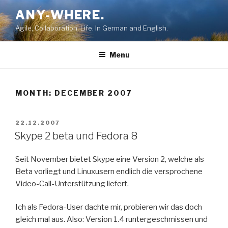
Skip
ANY-WHERE.
to
Agile, Collaboration, Life. In German and English.
content
Menu
MONTH:
DECEMBER 2007
POSTED
22.12.2007
ON
Skype 2 beta und Fedora 8
Seit November bietet Skype eine Version 2, welche als
Beta vorliegt und Linuxusern endlich die versprochene
Video-Call-Unterstützung liefert.
Ich als Fedora-User dachte mir, probieren wir das doch
gleich mal aus. Also: Version 1.4 runtergeschmissen und