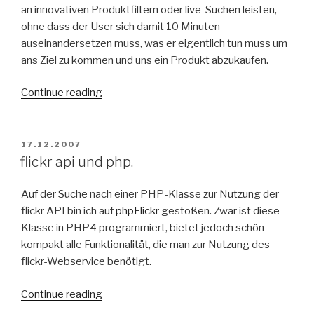
an innovativen Produktfiltern oder live-Suchen leisten,
ohne dass der User sich damit 10 Minuten
auseinandersetzen muss, was er eigentlich tun muss um
ans Ziel zu kommen und uns ein Produkt abzukaufen.
“Web
Continue reading
2.0
und
Usability”
POSTED
17.12.2007
ON
flickr api und php.
Auf der Suche nach einer PHP-Klasse zur Nutzung der
flickr API bin ich auf
phpFlickr
gestoßen. Zwar ist diese
Klasse in PHP4 programmiert, bietet jedoch schön
kompakt alle Funktionalität, die man zur Nutzung des
flickr-Webservice benötigt.
“flickr
Continue reading
api