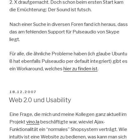
2. X draufgemacht. Doch schon beim ersten Start kam
die Ernüchterung: Der Sound ist futsch.
Nach einer Suche in diversen Foren fand ich heraus, dass
das am fehlenden Support für Pulseaudio von Skype
liegt.
Für alle, die ähnliche Probleme haben (ich glaube Ubuntu
8 hat ebenfalls Pulseaudio per default integriert) gibt es
ein Workaround, welches
hier zu finden ist
.
POSTED
18.12.2007
ON
Web 2.0 und Usability
Eine Frage, die mich und meine Kollegen ganz aktuell im
Projekt
vino.la
beschäftigte war, wieviel Ajax-
Funktionalität ein “normales” Shopsystem verträgt. Wie
intuitiv ist eine Website zu bedienen, was kann man sich