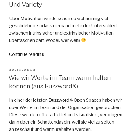
Und Variety.
Über Motivation wurde schon so wahnsinnig viel
geschrieben, sodass niemand mehr der Unterschied
zwischen intrinsischer und extrinsischer Motivation
überraschen darf. Wobei, wer weiß
“Motivation:
Continue reading
Autonomy,
Mastery,
POSTED
12.12.2019
ON
Purpose.
Wie wir Werte im Team warm halten
Und
können (aus BuzzwordX)
Variety.”
In einer der letzten
BuzzwordX
-Open Spaces haben wir
über Werte im Team und der Organisation gesprochen.
Diese werden oft erarbeitet und visualisiert, verbringen
dann aber ein Schattendasein, weil sie viel zu selten
angeschaut und warm gehalten werden.