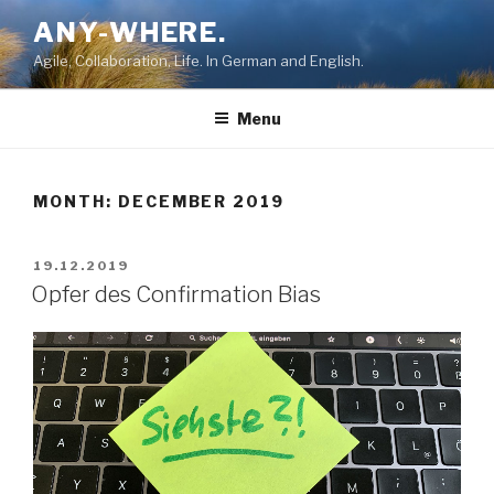
Skip
ANY-WHERE.
to
Agile, Collaboration, Life. In German and English.
content
Menu
MONTH:
DECEMBER 2019
POSTED
19.12.2019
ON
Opfer des Confirmation Bias