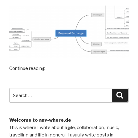
“BuzzwordX:
Continue reading
der
digitale
Open
Search
Searc
Space”
for:
Welcome to any-where.de
This is where I write about agile, collaboration, music,
travelling and life in general. I usually write posts in