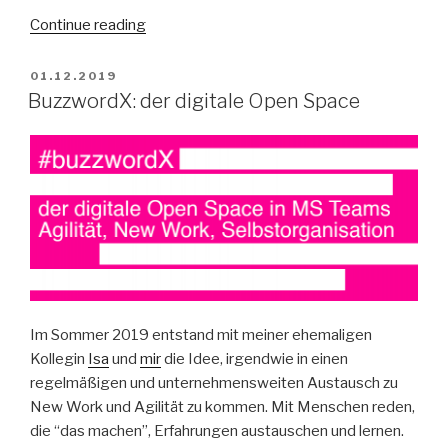
“Wie
Continue reading
wir
Werte
POSTED
01.12.2019
ON
im
BuzzwordX: der digitale Open Space
Team
warm
halten
können
(aus
BuzzwordX)”
Im Sommer 2019 entstand mit meiner ehemaligen
Kollegin
Isa
und
mir
die Idee, irgendwie in einen
regelmäßigen und unternehmensweiten Austausch zu
New Work und Agilität zu kommen. Mit Menschen reden,
die “das machen”, Erfahrungen austauschen und lernen.