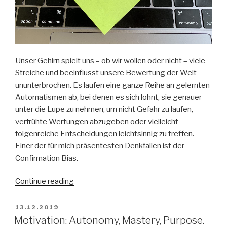
Unser Gehirn spielt uns – ob wir wollen oder nicht – viele
Streiche und beeinflusst unsere Bewertung der Welt
ununterbrochen. Es laufen eine ganze Reihe an gelernten
Automatismen ab, bei denen es sich lohnt, sie genauer
unter die Lupe zu nehmen, um nicht Gefahr zu laufen,
verfrühte Wertungen abzugeben oder vielleicht
folgenreiche Entscheidungen leichtsinnig zu treffen.
Einer der für mich präsentesten Denkfallen ist der
Confirmation Bias.
“Opfer
Continue reading
des
Confirmation
POSTED
13.12.2019
ON
Bias”
Motivation: Autonomy, Mastery, Purpose.