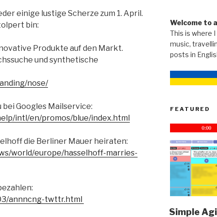
der einige lustige Scherze zum 1. April.
Welcome to 
tolpert bin:
This is where I
music, travellin
nnovative Produkte auf den Markt.
posts in Engli
uchssuche und synthetische
landing/nose/
au bei Googles Mailservice:
FEATURED
help/intl/en/promos/blue/index.html
selhoff die Berliner Mauer heiraten:
ws/world/europe/hasselhoff-marries-
bezahlen:
/03/annncng-twttr.html
Simple Agi