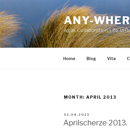
Skip
to
ANY-WHER
content
Agile, Collaboration, Life. In 
Home
Blog
Vita
C
MONTH:
APRIL 2013
POSTED
01.04.2013
ON
Aprilscherze 2013.