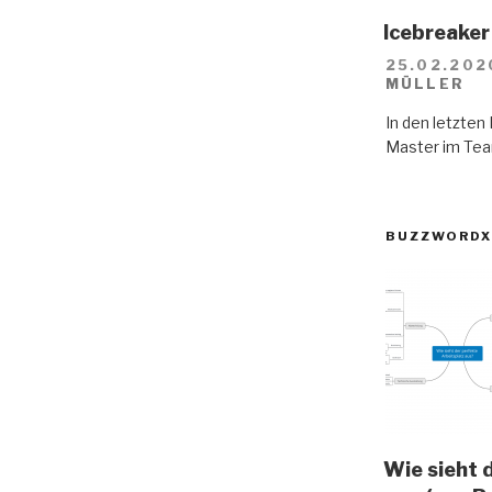
Icebreaker 
25.02.202
MÜLLER
In den letzte
Master im Tea
BUZZWORDX
Wie sieht 