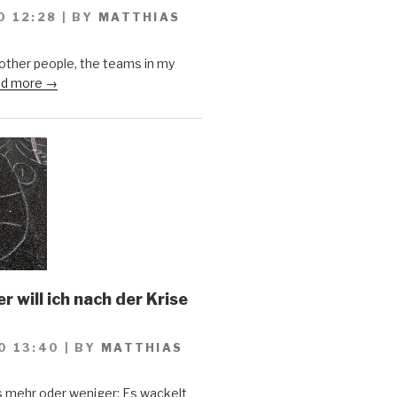
0 12:28
|
BY
MATTHIAS
 other people, the teams in my
d more →
 will ich nach der Krise
0 13:40
|
BY
MATTHIAS
s mehr oder weniger: Es wackelt