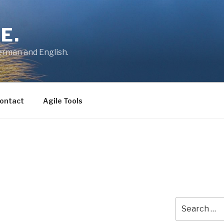
E.
German and English.
ontact
Agile Tools
Search
for: