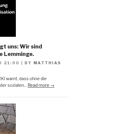
gt uns: Wir sind
he Lemminge.
0 21:00
|
BY
MATTHIAS
KI warnt, dass ohne die
er sozialen...
Read more →