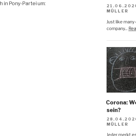
h in Pony-Partei um:
21.06.202
MÜLLER
Just like many
company...
Rea
Corona: Wer
sein?
28.04.202
MÜLLER
Jeder merkt e