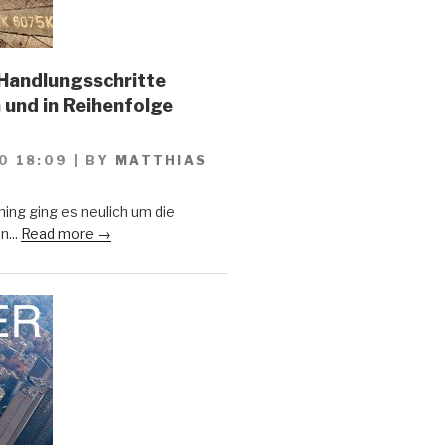
Handlungsschritte
 und in Reihenfolge
0 18:09
|
BY
MATTHIAS
ing ging es neulich um die
n...
Read more →