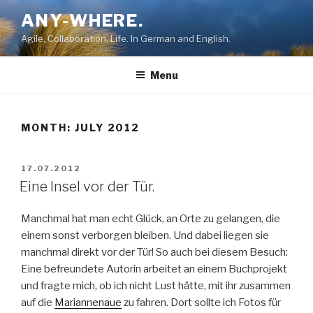
Skip
ANY-WHERE.
to
Agile, Collaboration, Life. In German and English.
content
Menu
MONTH:
JULY 2012
POSTED
17.07.2012
ON
Eine Insel vor der Tür.
Manchmal hat man echt Glück, an Orte zu gelangen, die
einem sonst verborgen bleiben. Und dabei liegen sie
manchmal direkt vor der Tür! So auch bei diesem Besuch:
Eine befreundete Autorin arbeitet an einem Buchprojekt
und fragte mich, ob ich nicht Lust hätte, mit ihr zusammen
auf die
Mariannenaue
zu fahren. Dort sollte ich Fotos für