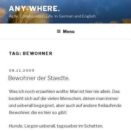
Skip
ANY-WHERE.
to
Agile, Collaboration, Life. In German and English.
content
Menu
TAG:
BEWOHNER
POSTED
08.11.2009
ON
Bewohner der Staedte.
Was ich noch erzaehlen wollte: Man ist hier nie allein. Das
bezieht sich auf die vielen Menschen, denen man immer
und ueberall begegnet, aber auch auf andere freilaufende
Bewohner, die es hier so gibt:
Hunde.
Liegen ueberall, tagsueber im Schatten.