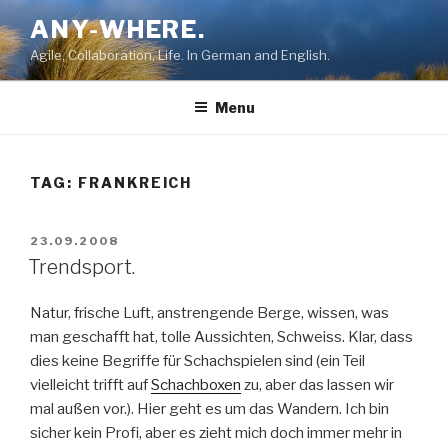
Skip
ANY-WHERE.
to
Agile, Collaboration, Life. In German and English.
content
Menu
TAG:
FRANKREICH
POSTED
23.09.2008
ON
Trendsport.
Natur, frische Luft, anstrengende Berge, wissen, was
man geschafft hat, tolle Aussichten, Schweiss. Klar, dass
dies keine Begriffe für Schachspielen sind (ein Teil
vielleicht trifft auf
Schachboxen
zu, aber das lassen wir
mal außen vor.). Hier geht es um das Wandern. Ich bin
sicher kein Profi, aber es zieht mich doch immer mehr in