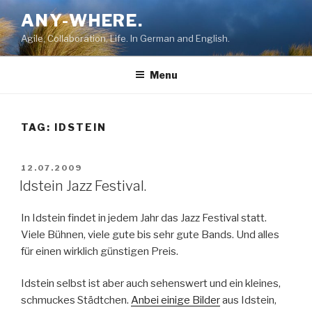
Skip
ANY-WHERE.
to
Agile, Collaboration, Life. In German and English.
content
Menu
TAG:
IDSTEIN
POSTED
12.07.2009
ON
Idstein Jazz Festival.
In Idstein findet in jedem Jahr das Jazz Festival statt.
Viele Bühnen, viele gute bis sehr gute Bands. Und alles
für einen wirklich günstigen Preis.
Idstein selbst ist aber auch sehenswert und ein kleines,
schmuckes Städtchen.
Anbei einige Bilder
aus Idstein,