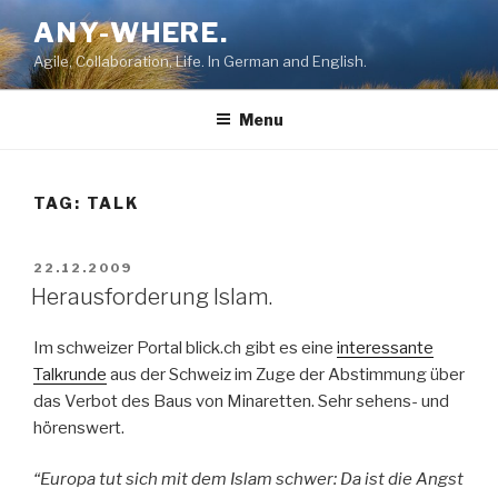
Skip
ANY-WHERE.
to
Agile, Collaboration, Life. In German and English.
content
Menu
TAG:
TALK
POSTED
22.12.2009
ON
Herausforderung Islam.
Im schweizer Portal blick.ch gibt es eine
interessante
Talkrunde
aus der Schweiz im Zuge der Abstimmung über
das Verbot des Baus von Minaretten. Sehr sehens- und
hörenswert.
“Europa tut sich mit dem Islam schwer: Da ist die Angst