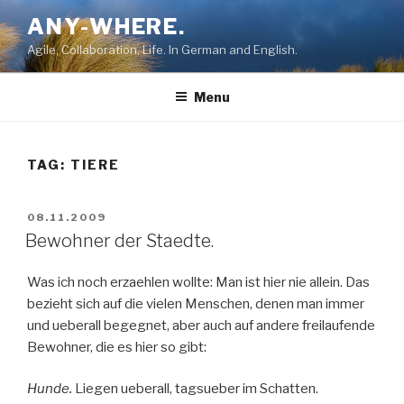
Skip
ANY-WHERE.
to
Agile, Collaboration, Life. In German and English.
content
Menu
TAG:
TIERE
POSTED
08.11.2009
ON
Bewohner der Staedte.
Was ich noch erzaehlen wollte: Man ist hier nie allein. Das
bezieht sich auf die vielen Menschen, denen man immer
und ueberall begegnet, aber auch auf andere freilaufende
Bewohner, die es hier so gibt:
Hunde.
Liegen ueberall, tagsueber im Schatten.