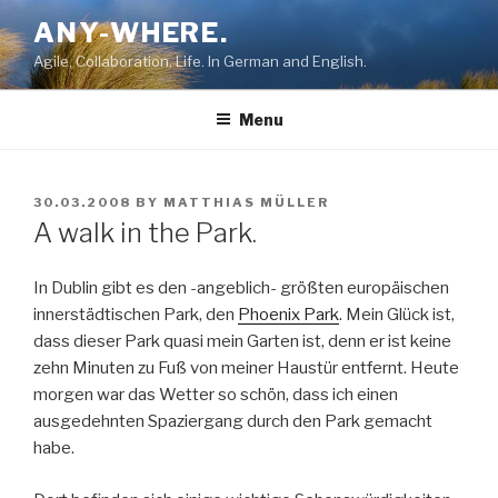
Skip
ANY-WHERE.
to
Agile, Collaboration, Life. In German and English.
content
Menu
POSTED
30.03.2008
BY
MATTHIAS MÜLLER
ON
A walk in the Park.
In Dublin gibt es den -angeblich- größten europäischen
innerstädtischen Park, den
Phoenix Park
. Mein Glück ist,
dass dieser Park quasi mein Garten ist, denn er ist keine
zehn Minuten zu Fuß von meiner Haustür entfernt. Heute
morgen war das Wetter so schön, dass ich einen
ausgedehnten Spaziergang durch den Park gemacht
habe.