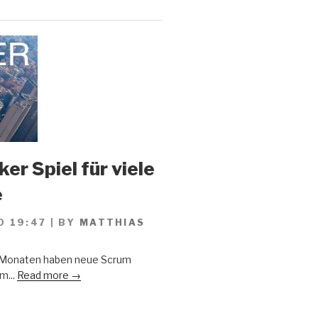
er Spiel für viele
e
0 19:47
|
BY
MATTHIAS
n Monaten haben neue Scrum
m...
Read more →