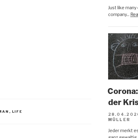
Just like many
company...
Rea
Corona:
der Kri
MAN
,
LIFE
28.04.202
MÜLLER
Jeder merkt e
ganz gewaltig.