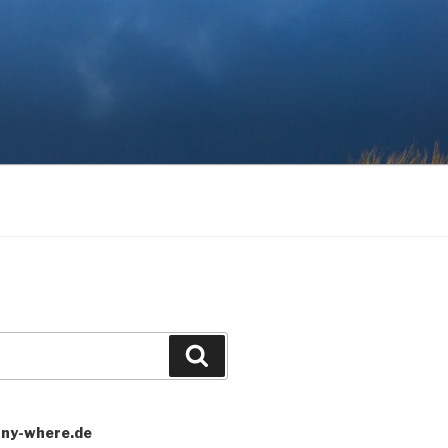
Search
any-where.de