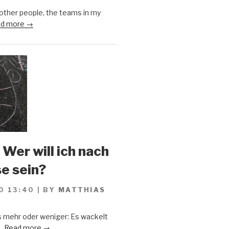
 other people, the teams in my
d more →
 Wer will ich nach
se sein?
0 13:40
|
BY
MATTHIAS
s mehr oder weniger: Es wackelt
..
Read more →