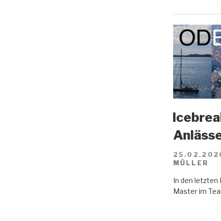
Icebreak
Anläss
25.02.202
MÜLLER
In den letzte
Master im Tea