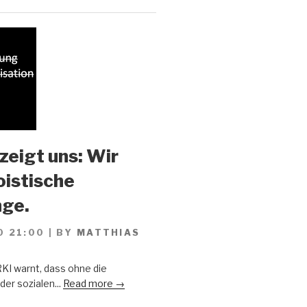
zeigt uns: Wir
oistische
ge.
0 21:00
|
BY
MATTHIAS
KI warnt, dass ohne die
er sozialen...
Read more →