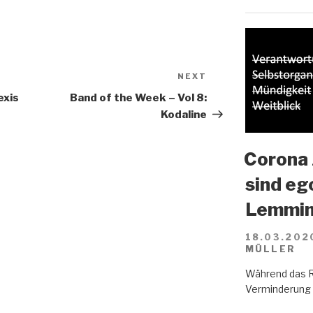
NEXT
Next
Post
exis
Band of the Week – Vol 8:
Kodaline
Corona 
sind eg
Lemmin
18.03.202
MÜLLER
Während das R
Verminderung d