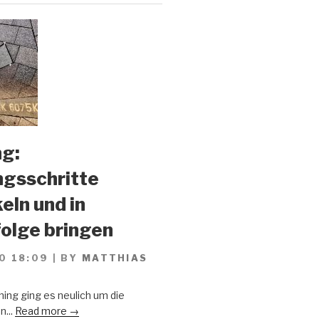
g:
gsschritte
eln und in
olge bringen
0 18:09
|
BY
MATTHIAS
ing ging es neulich um die
n...
Read more →