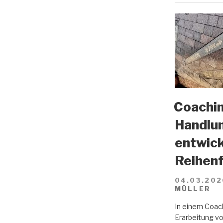
Coachin
Handlun
entwick
Reihenf
04.03.202
MÜLLER
In einem Coach
Erarbeitung vo