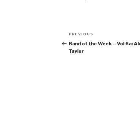
Post
Previous
PREVIOUS
navigation
Post
Band of the Week – Vol 6a: Al
Taylor