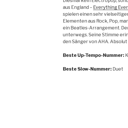
Diesmal kein Electropop, so
aus England –
Everything Eve
spielen einen sehr vielseitig
Elementen aus Rock, Pop, man
ein Beatles-Arrangement. Der
unterwegs. Seine Stimme erinn
den Sänger von AHA. Absolut
Beste Up-Tempo-Nummer:
K
Beste Slow-Nummer:
Duet