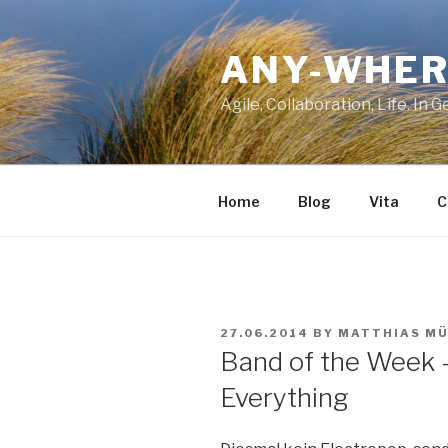
Skip
to
ANY-WHER
content
Agile, Collaboration, Life. In 
Home
Blog
Vita
C
POSTED
27.06.2014
BY
MATTHIAS MÜ
ON
Band of the Week –
Everything