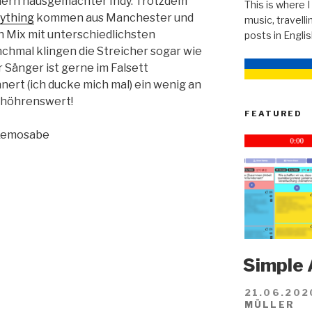
ndern hausgemachter Indy. Trotzdem
This is where I
rything
kommen aus Manchester und
music, travellin
en Mix mit unterschiedlichsten
posts in Engli
chmal klingen die Streicher sogar wie
 Sänger ist gerne im Falsett
ert (ich ducke mich mal) ein wenig an
 höhrenswert!
FEATURED
emosabe
Simple 
21.06.202
MÜLLER