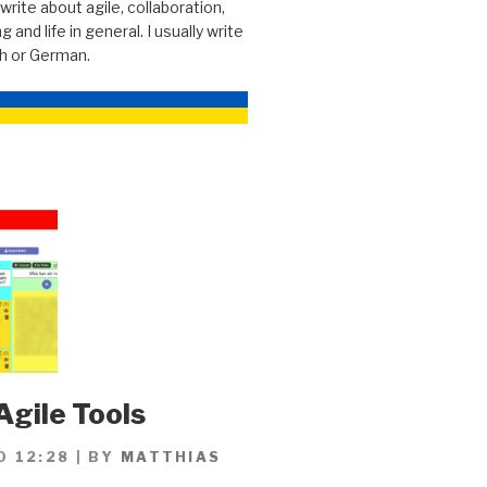
 write about agile, collaboration,
g and life in general. I usually write
sh or German.
Agile Tools
0 12:28
|
BY
MATTHIAS