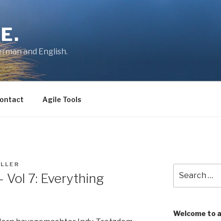
E.
German and English.
ontact
Agile Tools
LLER
Search
 Vol 7: Everything
for:
Welcome to 