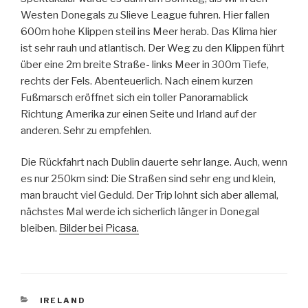
Westen Donegals zu Slieve League fuhren. Hier fallen
600m hohe Klippen steil ins Meer herab. Das Klima hier
ist sehr rauh und atlantisch. Der Weg zu den Klippen führt
über eine 2m breite Straße- links Meer in 300m Tiefe,
rechts der Fels. Abenteuerlich. Nach einem kurzen
Fußmarsch eröffnet sich ein toller Panoramablick
Richtung Amerika zur einen Seite und Irland auf der
anderen. Sehr zu empfehlen.
Die Rückfahrt nach Dublin dauerte sehr lange. Auch, wenn
es nur 250km sind: Die Straßen sind sehr eng und klein,
man braucht viel Geduld. Der Trip lohnt sich aber allemal,
nächstes Mal werde ich sicherlich länger in Donegal
bleiben.
Bilder bei Picasa.
CATEGORIES
IRELAND