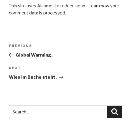
This site uses Akismet to reduce spam.
Learn how your
comment data is processed
.
Post
Previous
PREVIOUS
navigation
Post
Global Warming.
Next
NEXT
Post
Wies im Buche steht.
Search
Searc
for: