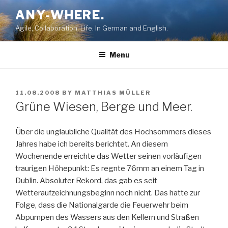
Skip
ANY-WHERE.
to
Agile, Collaboration, Life. In German and English.
content
Menu
POSTED
11.08.2008
BY
MATTHIAS MÜLLER
ON
Grüne Wiesen, Berge und Meer.
Über die unglaubliche Qualität des Hochsommers dieses
Jahres habe ich bereits berichtet. An diesem
Wochenende erreichte das Wetter seinen vorläufigen
traurigen Höhepunkt: Es regnte 76mm an einem Tag in
Dublin. Absoluter Rekord, das gab es seit
Wetteraufzeichnungsbeginn noch nicht. Das hatte zur
Folge, dass die Nationalgarde die Feuerwehr beim
Abpumpen des Wassers aus den Kellern und Straßen