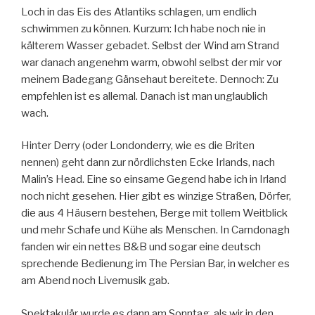
Loch in das Eis des Atlantiks schlagen, um endlich
schwimmen zu können. Kurzum: Ich habe noch nie in
kälterem Wasser gebadet. Selbst der Wind am Strand
war danach angenehm warm, obwohl selbst der mir vor
meinem Badegang Gänsehaut bereitete. Dennoch: Zu
empfehlen ist es allemal. Danach ist man unglaublich
wach.
Hinter Derry (oder Londonderry, wie es die Briten
nennen) geht dann zur nördlichsten Ecke Irlands, nach
Malin’s Head. Eine so einsame Gegend habe ich in Irland
noch nicht gesehen. Hier gibt es winzige Straßen, Dörfer,
die aus 4 Häusern bestehen, Berge mit tollem Weitblick
und mehr Schafe und Kühe als Menschen. In Carndonagh
fanden wir ein nettes B&B und sogar eine deutsch
sprechende Bedienung im The Persian Bar, in welcher es
am Abend noch Livemusik gab.
Spektakulär wurde es dann am Sonntag, als wir in den