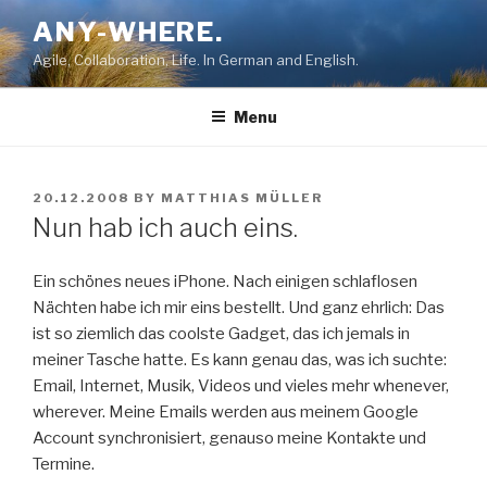
Skip
ANY-WHERE.
to
Agile, Collaboration, Life. In German and English.
content
Menu
POSTED
20.12.2008
BY
MATTHIAS MÜLLER
ON
Nun hab ich auch eins.
Ein schönes neues iPhone. Nach einigen schlaflosen
Nächten habe ich mir eins bestellt. Und ganz ehrlich: Das
ist so ziemlich das coolste Gadget, das ich jemals in
meiner Tasche hatte. Es kann genau das, was ich suchte:
Email, Internet, Musik, Videos und vieles mehr whenever,
wherever. Meine Emails werden aus meinem Google
Account synchronisiert, genauso meine Kontakte und
Termine.