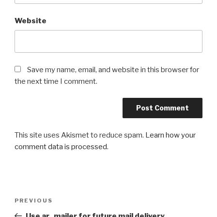
Website
Save my name, email, and website in this browser for
the next time I comment.
This site uses Akismet to reduce spam.
Learn how your
comment data is processed
.
Post
Previous
PREVIOUS
navigation
Post
Use ar_mailer for future mail delivery