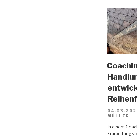
Coachin
Handlun
entwick
Reihenf
04.03.202
MÜLLER
In einem Coach
Erarbeitung vo