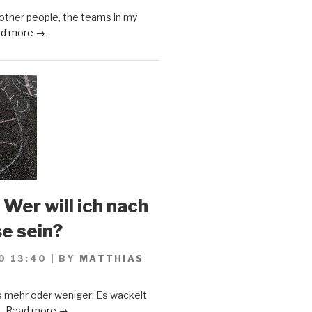
 other people, the teams in my
d more →
 Wer will ich nach
se sein?
0 13:40
|
BY
MATTHIAS
s mehr oder weniger: Es wackelt
..
Read more →