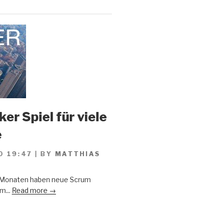
er Spiel für viele
e
0 19:47
|
BY
MATTHIAS
n Monaten haben neue Scrum
m...
Read more →