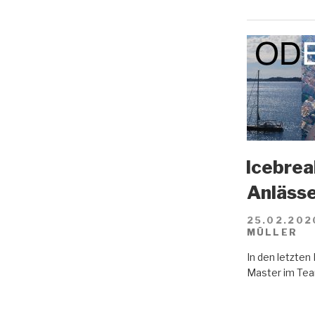
Icebreak
Anläss
25.02.202
MÜLLER
In den letzte
Master im Tea