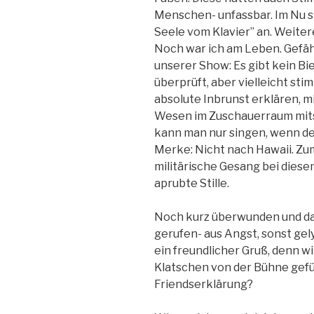
Menschen- unfassbar. Im Nu st
Seele vom Klavier” an. Weiter
Noch war ich am Leben. Gefäh
unserer Show: Es gibt kein Bie
überprüft, aber vielleicht sti
absolute Inbrunst erklären, m
Wesen im Zuschauerraum mits
kann man nur singen, wenn de
Merke: Nicht nach Hawaii. Zum
militärische Gesang bei diese
aprubte Stille.
Noch kurz überwunden und das
gerufen- aus Angst, sonst gely
ein freundlicher Gruß, denn 
Klatschen von der Bühne gefüh
Friendserklärung?