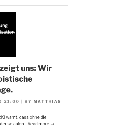
zeigt uns: Wir
oistische
ge.
0 21:00
|
BY
MATTHIAS
KI warnt, dass ohne die
er sozialen...
Read more →