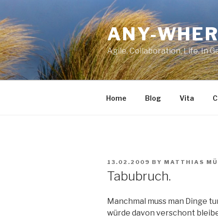
Skip
to
ANY-WHER
content
Agile, Collaboration, Life. In 
Home
Blog
Vita
C
POSTED
13.02.2009
BY
MATTHIAS MÜ
ON
Tabubruch.
Manchmal muss man Dinge tun
würde davon verschont bleibe