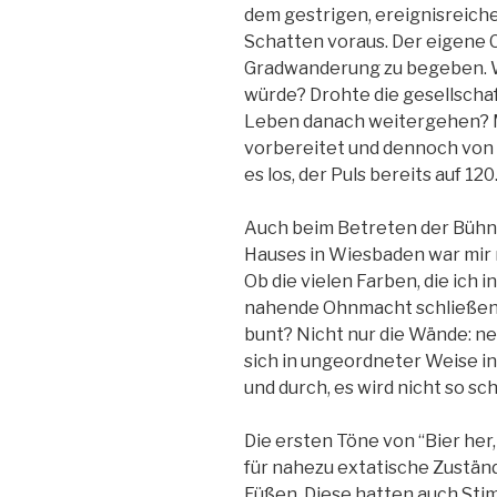
dem gestrigen, ereignisreich
Schatten voraus. Der eigene C
Gradwanderung zu begeben. W
würde? Drohte die gesellschaf
Leben danach weitergehen? M
vorbereitet und dennoch von 
es los, der Puls bereits auf 120
Auch beim Betreten der Bühne
Hauses in Wiesbaden war mir 
Ob die vielen Farben, die ich
nahende Ohnmacht schließen l
bunt? Nicht nur die Wände: n
sich in ungeordneter Weise i
und durch, es wird nicht so s
Die ersten Töne von “Bier her,
für nahezu extatische Zustän
Füßen. Diese hatten auch Sti