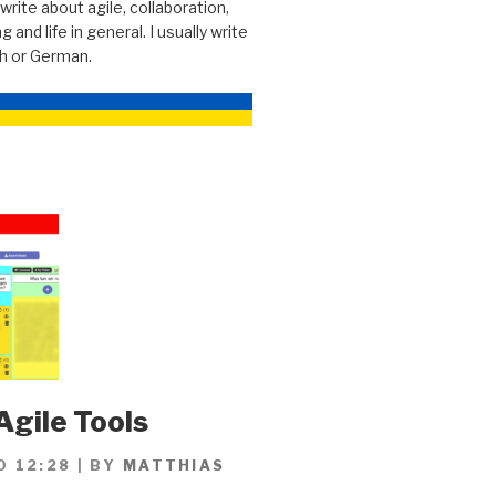
 write about agile, collaboration,
g and life in general. I usually write
sh or German.
Agile Tools
0 12:28
|
BY
MATTHIAS