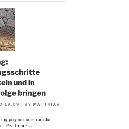
g:
gsschritte
eln und in
olge bringen
0 18:09
|
BY
MATTHIAS
ing ging es neulich um die
n...
Read more →