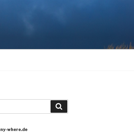
Search
any-where.de