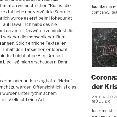
immten wir auch schon “Bier ist die
Just like many
e extatische und verzückte Schreie.
company...
Rea
rlich wurde es erst beim Höhepunkt
r auf Hawaii. Ich habe das nie
mmt das echt. Das würde zumindest die
it welcher die menschlichen Bunt-
angen. Solch ehrliche Textzeilen
r Inhalt den Tatsachen entspricht.
indest nicht ohne Bier. Der fast
m Lied ließ mich erschaudern. Dann
Corona:
 eine oder andere zaghafte “Helau”
der Kri
ncht zu werden. Offensichtlich ist dies
wir wurden unter rythmischem
28.04.202
rt. Vielleicht eine Art
MÜLLER
Jeder merkt e
ganz gewaltig.