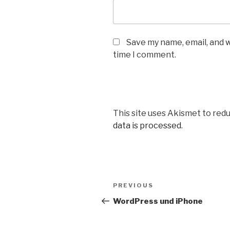
Save my name, email, and w
time I comment.
This site uses Akismet to red
data is processed
.
Post
Previous
PREVIOUS
navigation
Post
WordPress und iPhone