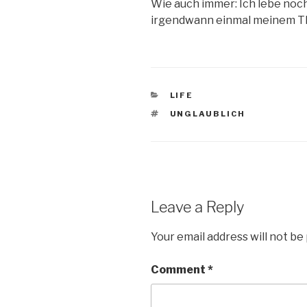
Wie auch immer: Ich lebe noch
irgendwann einmal meinem Th
CATEGORIES
LIFE
TAGS
UNGLAUBLICH
Leave a Reply
Your email address will not be
Comment
*