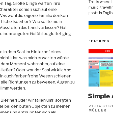
This is where I
en Tag. Große Dinge warfen ihre
music, travellin
harakter schien sich auf eine
posts in Engli
as wohl die eigene Familie denken
tliche Isolation? Wie sollte mein
usste ich das Land verlassen? Gut
einem unguten Gefühl begleitet ging
.
FEATURED
 in dem Saal im Hinterhof eines
nicht klar, was mich erwarten würde.
 in dem Moment wahrnahm, auf eine
ießen? Oder war der Saal wirklich so
ein auch farbenfrohe Wesen schienen
n alle Richtungen zu bewegen. Augen zu
chlimm werden.
Simple 
 Bier her! Oder wir fallen um!” sorgten
de bei den buten Objekten zu meinen
21.06.202
MÜLLER
mmen und entpuppten sich als