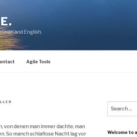
E.
German and English.
ontact
Agile Tools
LLER
Search
for:
, von denen man immer dachte, man
Welcome to 
n. So manch schlaflose Nacht lag vor