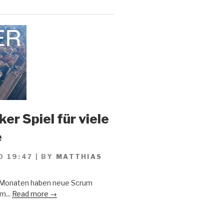
er Spiel für viele
e
0 19:47
|
BY
MATTHIAS
n Monaten haben neue Scrum
m...
Read more →