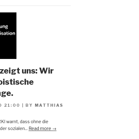
zeigt uns: Wir
oistische
ge.
0 21:00
|
BY
MATTHIAS
KI warnt, dass ohne die
er sozialen...
Read more →