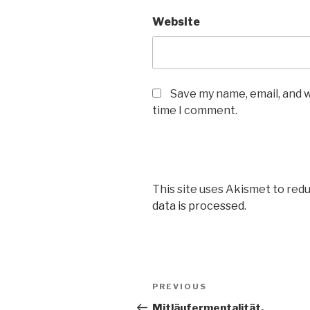
Website
Save my name, email, and w
time I comment.
This site uses Akismet to red
data is processed
.
Post
Previous
PREVIOUS
navigation
Post
Mitläufermentalität.