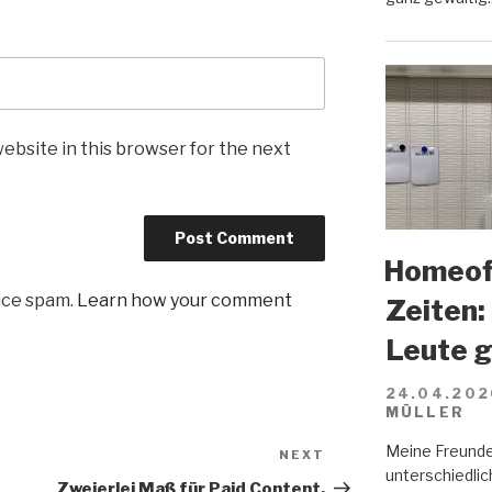
ebsite in this browser for the next
Homeoff
uce spam.
Learn how your comment
Zeiten:
Leute 
24.04.202
MÜLLER
Meine Freunde
NEXT
Next
unterschiedlich
Post
Zweierlei Maß für Paid Content.