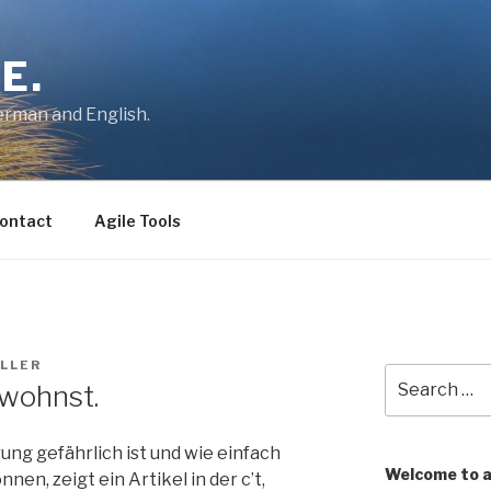
E.
German and English.
ontact
Agile Tools
LLER
Search
 wohnst.
for:
g gefährlich ist und wie einfach
Welcome to 
n, zeigt ein Artikel in der c’t,