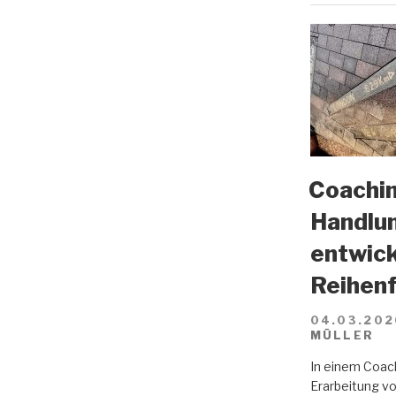
Coachin
Handlun
entwick
Reihenf
04.03.202
MÜLLER
In einem Coach
Erarbeitung vo