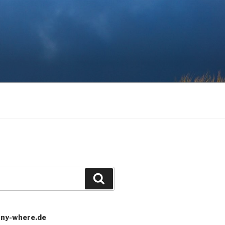
Search
any-where.de