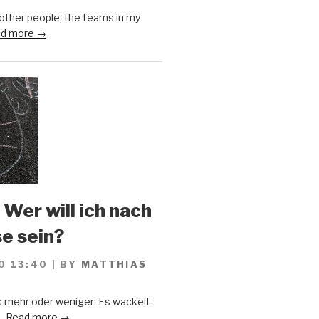
 other people, the teams in my
d more →
 Wer will ich nach
se sein?
0 13:40
|
BY
MATTHIAS
s mehr oder weniger: Es wackelt
..
Read more →