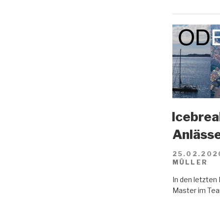
Icebreak
Anläss
25.02.202
MÜLLER
In den letzte
Master im Tea