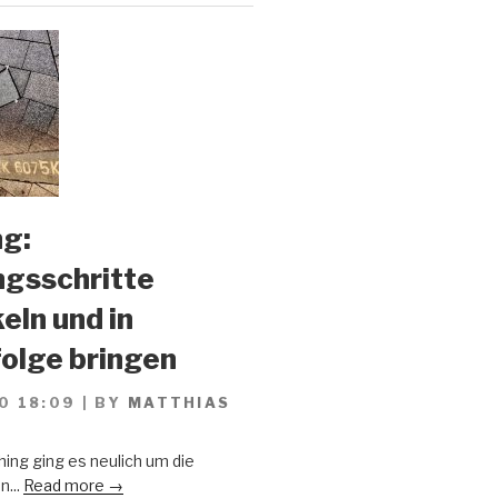
g:
gsschritte
eln und in
olge bringen
0 18:09
|
BY
MATTHIAS
ing ging es neulich um die
n...
Read more →