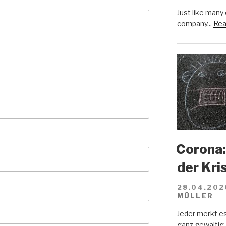
Just like many
company...
Rea
Corona:
der Kri
28.04.202
MÜLLER
Jeder merkt e
ganz gewaltig.