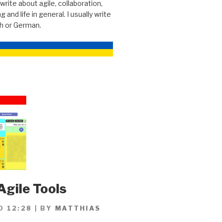
 write about agile, collaboration,
g and life in general. I usually write
sh or German.
Agile Tools
0 12:28
|
BY
MATTHIAS