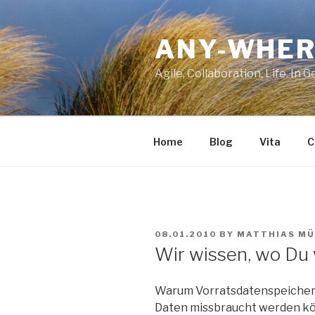
Skip
to
ANY-WHER
content
Agile, Collaboration, Life. In 
Home
Blog
Vita
C
POSTED
08.01.2010
BY
MATTHIAS MÜ
ON
Wir wissen, wo Du
Warum Vorratsdatenspeicherun
Daten missbraucht werden könne