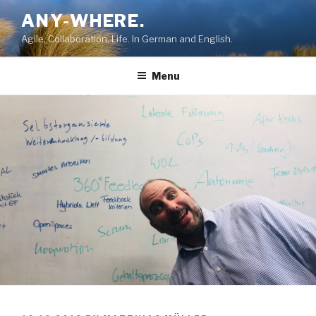
Skip
ANY-WHERE.
to
Agile, Collaboration, Life. In German and English.
content
Menu