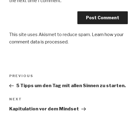
the next time I comment.
This site uses Akismet to reduce spam.
Learn how your
comment data is processed
.
Post
Previous
PREVIOUS
navigation
Post
5 Tipps um den Tag mit allen Sinnen zu starten.
Next
NEXT
Post
Kapitulation vor dem Mindset