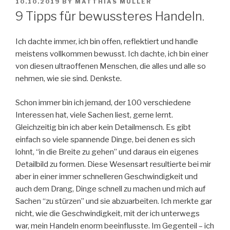
POSTED
10.10.2019
BY
MATTHIAS MÜLLER
ON
9 Tipps für bewussteres Handeln.
Ich dachte immer, ich bin offen, reflektiert und handle
meistens vollkommen bewusst. Ich dachte, ich bin einer
von diesen ultraoffenen Menschen, die alles und alle so
nehmen, wie sie sind. Denkste.
Schon immer bin ich jemand, der 100 verschiedene
Interessen hat, viele Sachen liest, gerne lernt.
Gleichzeitig bin ich aber kein Detailmensch. Es gibt
einfach so viele spannende Dinge, bei denen es sich
lohnt, “in die Breite zu gehen” und daraus ein eigenes
Detailbild zu formen. Diese Wesensart resultierte bei mir
aber in einer immer schnelleren Geschwindigkeit und
auch dem Drang, Dinge schnell zu machen und mich auf
Sachen “zu stürzen” und sie abzuarbeiten. Ich merkte gar
nicht, wie die Geschwindigkeit, mit der ich unterwegs
war, mein Handeln enorm beeinflusste. Im Gegenteil – ich