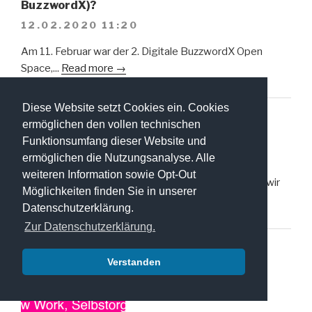
BuzzwordX)?
12.02.2020 11:20
Am 11. Februar war der 2. Digitale BuzzwordX Open
Space,...
Read more →
Diese Website setzt Cookies ein. Cookies
Wie wir Werte im Team warm halten können
ermöglichen den vollen technischen
(aus BuzzwordX)
Funktionsumfang dieser Website und
12.12.2019 21:22
ermöglichen die Nutzungsanalyse. Alle
weiteren Information sowie Opt-Out
In einer der letzten BuzzwordX-Open Spaces haben wir
Möglichkeiten finden Sie in unserer
über Werte...
Read more →
Datenschutzerklärung.
Zur Datenschutzerklärung.
Verstanden