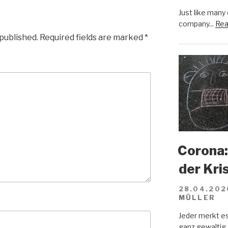
Just like many
company...
Rea
 published.
Required fields are marked
*
Corona:
der Kri
28.04.202
MÜLLER
Jeder merkt e
ganz gewaltig.