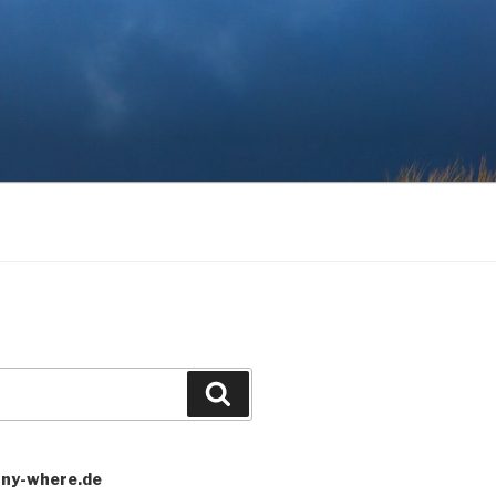
Search
any-where.de