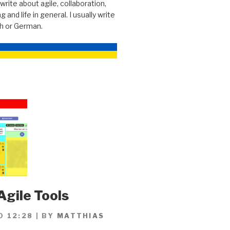
 write about agile, collaboration,
g and life in general. I usually write
sh or German.
Agile Tools
0 12:28
|
BY
MATTHIAS