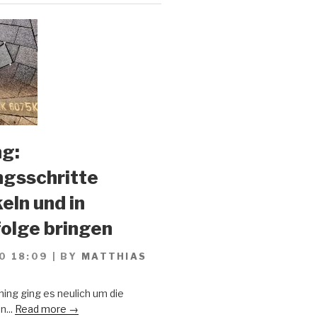
g:
gsschritte
eln und in
olge bringen
0 18:09
|
BY
MATTHIAS
ing ging es neulich um die
n...
Read more →