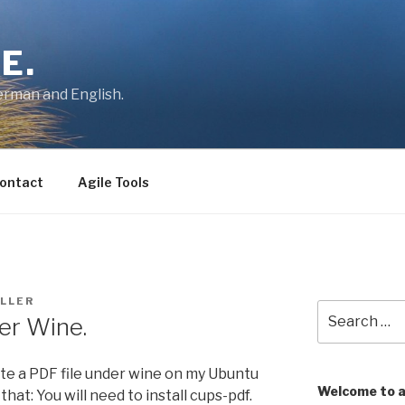
E.
German and English.
ontact
Agile Tools
LLER
Search
er Wine.
for:
te a PDF file under wine on my Ubuntu
Welcome to 
at: You will need to install cups-pdf.