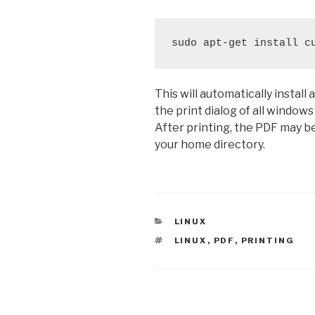
sudo apt-get install c
This will automatically install 
the print dialog of all windows
After printing, the PDF may be
your home directory.
CATEGORIES
LINUX
TAGS
LINUX
,
PDF
,
PRINTING