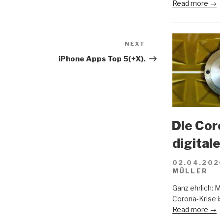
Read more →
NEXT
Next
Post
iPhone Apps Top 5(+X).
Die Cor
digital
02.04.202
MÜLLER
Ganz ehrlich: 
Corona-Krise i
Read more →