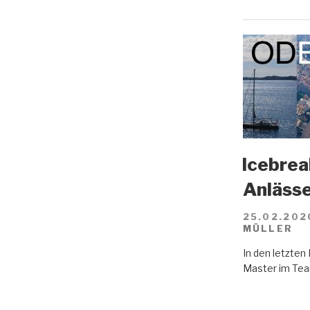
Icebreak
Anläss
25.02.202
MÜLLER
In den letzte
Master im Tea