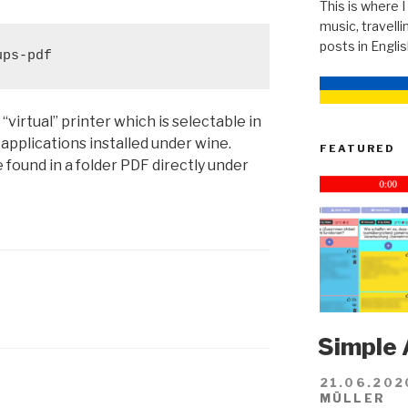
This is where I
music, travellin
posts in Engli
ups-pdf
a “virtual” printer which is selectable in
 applications installed under wine.
FEATURED
 found in a folder PDF directly under
Simple 
21.06.202
MÜLLER