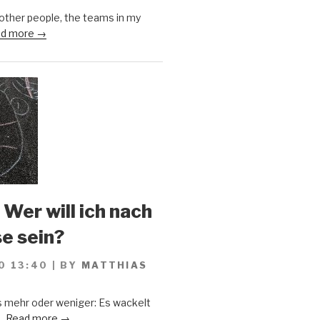
 other people, the teams in my
d more →
 Wer will ich nach
se sein?
0 13:40
|
BY
MATTHIAS
s mehr oder weniger: Es wackelt
..
Read more →