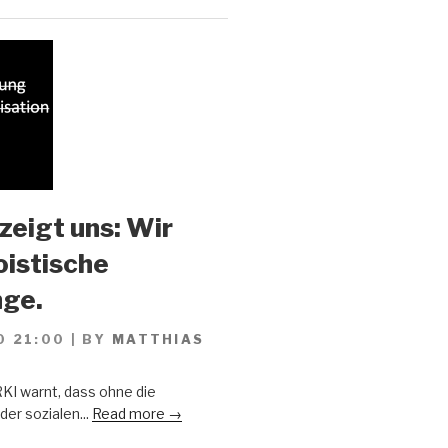
zeigt uns: Wir
oistische
ge.
0 21:00
|
BY
MATTHIAS
KI warnt, dass ohne die
er sozialen...
Read more →