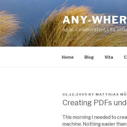
Skip
to
ANY-WHER
content
Agile, Collaboration, Life. In 
Home
Blog
Vita
C
POSTED
01.12.2009
BY
MATTHIAS MÜ
ON
Creating PDFs und
This morning I needed to crea
machine. Nothing easier than th