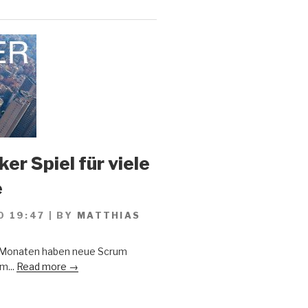
er Spiel für viele
e
0 19:47
|
BY
MATTHIAS
n Monaten haben neue Scrum
m...
Read more →