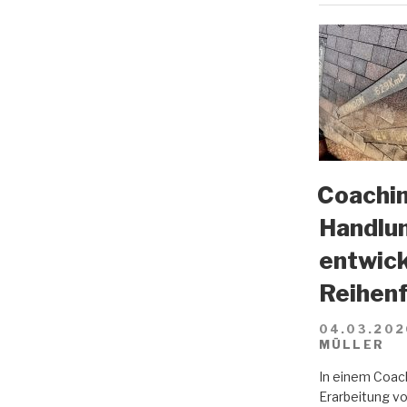
Coachin
Handlun
entwick
Reihenf
04.03.202
MÜLLER
In einem Coach
Erarbeitung vo