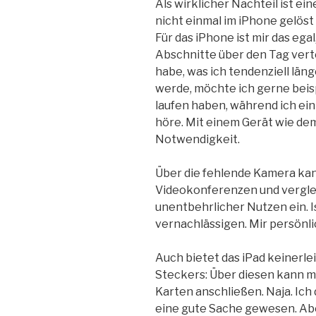
Als wirklicher Nachteil ist e
nicht einmal im iPhone gelöst
Für das iPhone ist mir das egal
Abschnitte über den Tag verte
habe, was ich tendenziell län
werde, möchte ich gerne beis
laufen haben, während ich ein
höre. Mit einem Gerät wie dem
Notwendigkeit.
Über die fehlende Kamera kan
Videokonferenzen und verglei
unentbehrlicher Nutzen ein. I
vernachlässigen. Mir persönlic
Auch bietet das iPad keinerlei
Steckers: Über diesen kann m
Karten anschließen. Naja. Ic
eine gute Sache gewesen. Abe