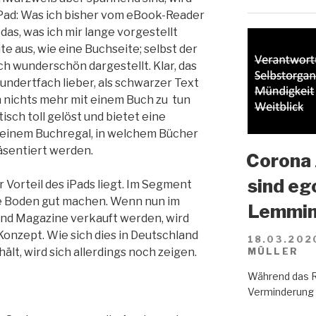
iPad: Was ich bisher vom eBook-Reader
u das, was ich mir lange vorgestellt
te aus, wie eine Buchseite; selbst der
h wunderschön dargestellt. Klar, das
hundertfach lieber, als schwarzer Text
h nichts mehr mit einem Buch zu tun
tisch toll gelöst und bietet eine
 einem Buchregal, in welchem Bücher
äsentiert werden.
Corona 
sind eg
r Vorteil des iPads liegt. Im Segment
e Boden gut machen. Wenn nun im
Lemmin
nd Magazine verkauft werden, wird
Konzept. Wie sich dies in Deutschland
18.03.202
lt, wird sich allerdings noch zeigen.
MÜLLER
Während das R
Verminderung d