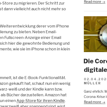
Read more →
-Store zu migrieren. Der Schritt zur
st dann vielleicht auch nicht mehr so
ne Weiterentwicklung derer vom iPhone
dienung zu bieten. Neben Email-
n Fullscreen-Anzeige einer Email
t sich hier die gewohnte Bedienung und
te, wie sie im iPhone schon in klein
Die Cor
digital
melt, ist die E-Book-Funktionalität.
02.04.202
azon gekauft hat, schaut nun ein wenig
MÜLLER
chwarz-weiß und der Kindle kann bzw.
Ganz ehrlich: 
, als Bücher darzustellen. Amazon hat
Corona-Krise i
nun einen
App-Store für ihren Kindle
.
Read more →
chwarzweiß aber spannend sind, wird