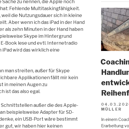
ine Sache zu nennen, die Apple noch
 hat: Fehlende Multitaskingfähigkeit.
, weil die Nutzungsdauer sich in kleine
ilt. Aber wenn ich das iPad in der Hand
ger als zehn Minuten in der Hand haben
pielsweise Skype im Hintergrund
 E-Book lese und evtl. Internetradio
 iPad wird das wirklich eine
Coachin
Handlun
n man streiten, außer für Skype
chbare Applikationen fällt mir kein
entwick
st in meinen Augen zu
Reihenf
h ist das also egal.
04.03.202
 Schnittstellen außer die des Apple-
MÜLLER
an beispielsweise Adapter für SD-
h denke, ein USB-Port wäre bestimmt
In einem Coach
Erarbeitung vo
r gut, wir haben hier keinen