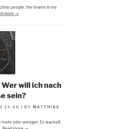
 other people, the teams in my
d more →
 Wer will ich nach
se sein?
0 13:40
|
BY
MATTHIAS
s mehr oder weniger: Es wackelt
..
Read more →