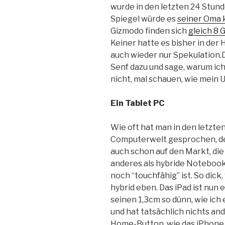
wurde in den letzten 24 Stund
Spiegel würde es
seiner Oma k
Gizmodo finden sich
gleich 8 
Keiner hatte es bisher in der 
auch wieder nur Spekulation
Senf dazu und sage, warum ic
nicht, mal schauen, wie mein U
Ein Tablet PC
Wie oft hat man in den letz
Computerwelt gesprochen, den
auch schon auf den Markt, die
anderes als hybride Notebooks
noch “touchfähig” ist. So dick
hybrid eben. Das iPad ist nun e
seinen 1,3cm so dünn, wie ic
und hat tatsächlich nichts an
Home-Button, wie das iPhone.