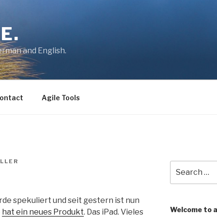
E.
German and English.
ontact
Agile Tools
LLER
Search
for:
rde spekuliert und seit gestern ist nun
Welcome to 
e
hat ein neues Produkt
. Das iPad. Vieles