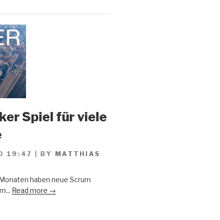
er Spiel für viele
e
0 19:47
|
BY
MATTHIAS
n Monaten haben neue Scrum
m...
Read more →