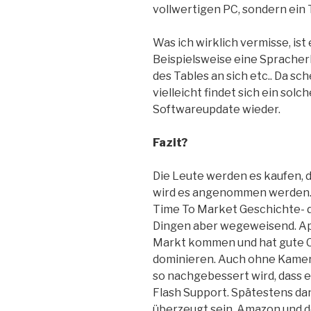
vollwertigen PC, sondern ein 
Was ich wirklich vermisse, is
Beispielsweise eine Spracher
des Tables an sich etc.. Da sc
vielleicht findet sich ein sol
Softwareupdate wieder.
Fazit?
Die Leute werden es kaufen, da
wird es angenommen werden. E
Time To Market Geschichte- d
Dingen aber wegeweisend. Ap
Markt kommen und hat gute C
dominieren. Auch ohne Kamera.
so nachgebessert wird, dass es
Flash Support. Spätestens d
überzeugt sein. Amazon und de