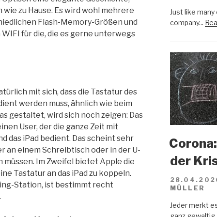
h wie zu Hause. Es wird wohl mehrere
Just like many
chiedlichen Flash-Memory-Größen und
company...
Rea
 WIFI für die, die es gerne unterwegs
türlich mit sich, dass die Tastatur des
dient werden muss, ähnlich wie beim
das gestaltet, wird sich noch zeigen: Das
nen User, der die ganze Zeit mit
d das iPad bedient. Das scheint sehr
Corona:
r an einem Schreibtisch oder in der U-
der Kri
 müssen. Im Zweifel bietet Apple die
ine Tastatur an das iPad zu koppeln.
28.04.202
ng-Station, ist bestimmt recht
MÜLLER
.
Jeder merkt e
ganz gewaltig.