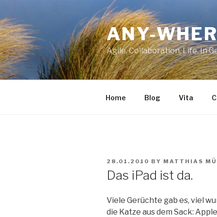
Skip
to
ANY-WHER
content
Agile, Collaboration, Life. In 
Home
Blog
Vita
C
POSTED
28.01.2010
BY
MATTHIAS MÜ
ON
Das iPad ist da.
Viele Gerüchte gab es, viel wu
die Katze aus dem Sack: Appl