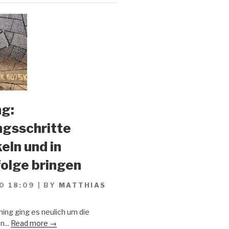
g:
gsschritte
eln und in
olge bringen
0 18:09
|
BY
MATTHIAS
ing ging es neulich um die
n...
Read more →