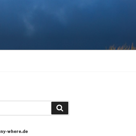
Search
any-where.de