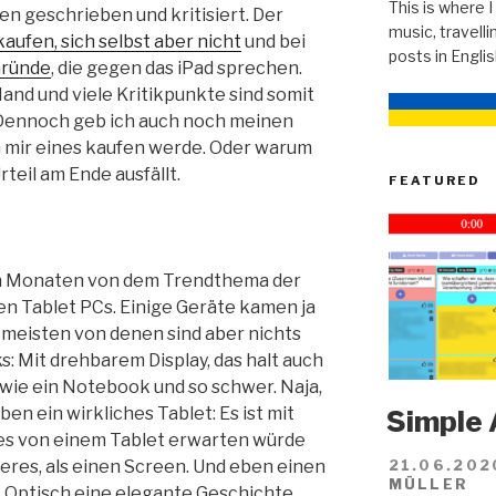
This is where I
en geschrieben und kritisiert. Der
music, travellin
aufen, sich selbst aber nicht
und bei
posts in Engli
Gründe
, die gegen das iPad sprechen.
Hand und viele Kritikpunkte sind somit
.Dennoch geb ich auch noch meinen
h mir eines kaufen werde. Oder warum
rteil am Ende ausfällt.
FEATURED
ten Monaten von dem Trendthema der
 Tablet PCs. Einige Geräte kamen ja
 meisten von denen sind aber nichts
: Mit drehbarem Display, das halt auch
, wie ein Notebook und so schwer. Naja,
ben ein wirkliches Tablet: Es ist mit
Simple 
h es von einem Tablet erwarten würde
deres, als einen Screen. Und eben einen
21.06.202
MÜLLER
 Optisch eine elegante Geschichte,