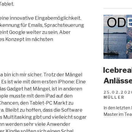
Tablet.
t eine innovative Eingabemöglichkeit.
kennung für Emails, Sprachsteuerung
heint Google weiter zu sein. Aber
ches Konzept im nächsten
Icebreak
 bin ich mir sicher. Trotz der Mängel
Anläss
s ist wie mit dem ersten iPhone: Eine
as Gadget hat Mängel, ist in anderen
25.02.202
ple musste mit dem iPad auf den
MÜLLER
hancen, den Tablet-PC Markt zu
In den letzte
 Bleibt zu hoffen, dass die Software
Master im Tea
 Multitasking gibt und vielleicht sogar
ann werden sehr viele Anwender
r Kindle sollten sich einen Schal