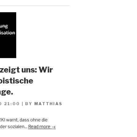
zeigt uns: Wir
oistische
ge.
0 21:00
|
BY
MATTHIAS
KI warnt, dass ohne die
er sozialen...
Read more →