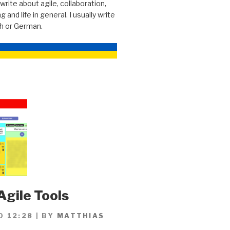
 write about agile, collaboration,
g and life in general. I usually write
sh or German.
Agile Tools
0 12:28
|
BY
MATTHIAS