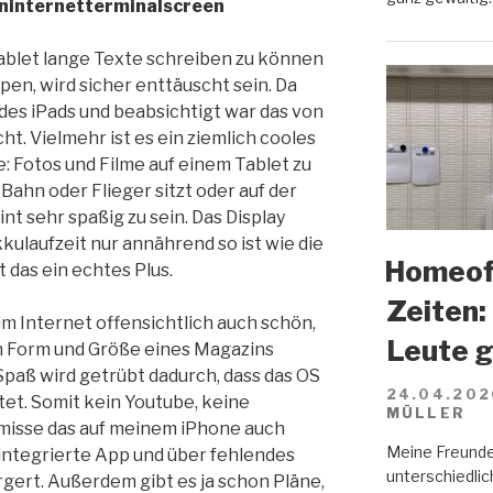
ninternetterminalscreen
ablet lange Texte schreiben zu können
pen, wird sicher enttäuscht sein. Da
 des iPads und beabsichtigt war das von
t. Vielmehr ist es ein ziemlich cooles
 Fotos und Filme auf einem Tablet zu
Bahn oder Flieger sitzt oder auf der
int sehr spaßig zu sein. Das Display
kkulaufzeit nur annährend so ist wie die
Homeoff
 das ein echtes Plus.
Zeiten:
im Internet offensichtlich auch schön,
Leute 
n Form und Größe eines Magazins
 Spaß wird getrübt dadurch, dass das OS
24.04.202
et. Somit kein Youtube, keine
MÜLLER
rmisse das auf meinem iPhone auch
Meine Freunde
e integrierte App und über fehlendes
unterschiedlich
gert. Außerdem gibt es ja schon Pläne,