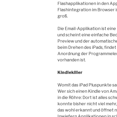
Flashapplikationen in den App
Flashintegration im Browser i
groß.
Die Email-Applikation ist ei
und scheint eine einfache Be
Preview und der automatische
beim Drehen des iPads, finde
Anordnung der Programmelemen
vorhanden ist.
Kindlekiller
Womit das iPad Pluspunkte sam
Wer sich einen Kindle von Am
in die Röhre: Dort ist alles s
konnte bisher nicht viel mehr
das wohl erkannt und öffnet 
Inwiefern Applikationen in s