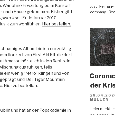
n. War ohne Erwartung beim Konzert
Just like many
der nach Hause gekommen. Bisher gibt
company...
Rea
ingswerk soll Ende Januar 2010
Musik zum wohlfühlen.
Hier bestellen.
eichnamiges Album bin ich nur zufällig
 Konzert von First Aid Kit, die dort
ei Amazon hörte ich in den Rest rein
Mischung aus ruhigen, teils
le ein wenig “retro” klingen und von
Corona:
eprägt sind. Der Tiger Mountain
der Kri
e.
Hier zu bestellen.
28.04.202
MÜLLER
Jeder merkt e
 Dublin und hat an der Popakademie in
ganz gewaltig.