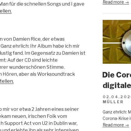
Read more →
 Man für die schnellen Songs und I gave
ellen.
in von Damien Rice, der etwas
Ganz ehrlich: Ihr Album habe ich mir
 lustig fand. Im Gegensatz zu Damien ist
mt: Auf der CD sind leichte
ihrer wunderschönen Stimme.
Die Cor
en Hören, aber als Worksoundtrack
tellen.
digital
02.04.202
MÜLLER
b mir vor etwa 2 Jahren eines seiner
Ganz ehrlich: 
bekam neuen, irischen Folk vom
Corona-Krise i
h Support Act von U2 in Dublin war,
Read more →
 und erlebte ihn als sehr intensiven