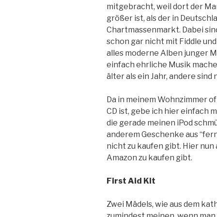
mitgebracht, weil dort der Mar
größer ist, als der in Deutsch
Chartmassenmarkt. Dabei sind 
schon gar nicht mit Fiddle und
alles moderne Alben junger M
einfach ehrliche Musik machen
älter als ein Jahr, andere sind 
Da in meinem Wohnzimmer oft 
CD ist, gebe ich hier einfach
die gerade meinen iPod schmü
anderem Geschenke aus “ferne
nicht zu kaufen gibt. Hier nun 
Amazon zu kaufen gibt.
First Aid Kit
Zwei Mädels, wie aus dem kat
zumindest meinen, wenn man si