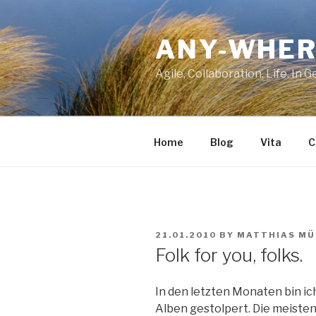
Skip
to
ANY-WHER
content
Agile, Collaboration, Life. In 
Home
Blog
Vita
C
POSTED
21.01.2010
BY
MATTHIAS MÜ
ON
Folk for you, folks.
In den letzten Monaten bin ic
Alben gestolpert. Die meisten