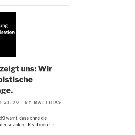
zeigt uns: Wir
oistische
ge.
0 21:00
|
BY
MATTHIAS
KI warnt, dass ohne die
er sozialen...
Read more →