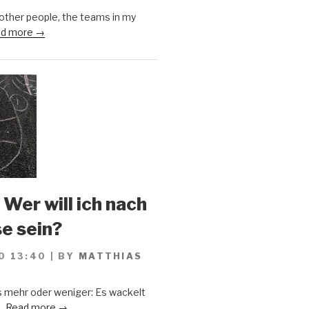
 other people, the teams in my
d more →
 Wer will ich nach
se sein?
0 13:40
|
BY
MATTHIAS
s mehr oder weniger: Es wackelt
..
Read more →