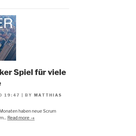
er Spiel für viele
e
0 19:47
|
BY
MATTHIAS
n Monaten haben neue Scrum
m...
Read more →