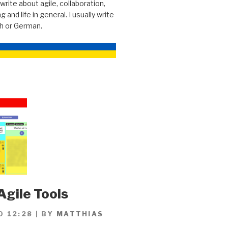
 write about agile, collaboration,
g and life in general. I usually write
sh or German.
Agile Tools
0 12:28
|
BY
MATTHIAS