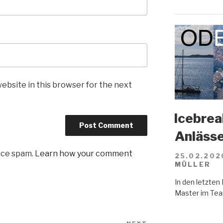
ebsite in this browser for the next
Icebreak
Anläss
uce spam.
Learn how your comment
25.02.202
MÜLLER
In den letzte
Master im Tea