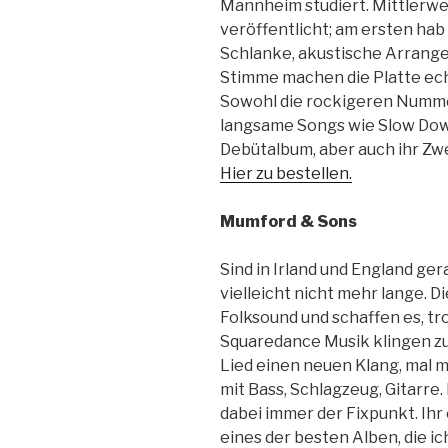
Mannheim studiert. Mittlerwei
veröffentlicht; am ersten hab 
Schlanke, akustische Arrang
Stimme machen die Platte ech
Sowohl die rockigeren Numme
langsame Songs wie Slow Down
Debütalbum, aber auch ihr Zw
Hier zu bestellen.
Mumford & Sons
Sind in Irland und England ger
vielleicht nicht mehr lange. 
Folksound und schaffen es, tr
Squaredance Musik klingen zu 
Lied einen neuen Klang, mal m
mit Bass, Schlagzeug, Gitarre
dabei immer der Fixpunkt. Ihr
eines der besten Alben, die ic