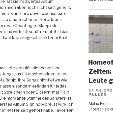
le hat sie ihr zweites Album
ich mich aber noch nicht satt gehört.
ements und ihre unverwechselbare
t zu einem schönen Hörerlebnis.
rn wie Counting to Sleep oder
 sind wirklich schön. Empfehle das
eitwerk, uneingeschränkt zum Kauf.
Homeoff
ade sehr populär, hier dauert es
Zeiten:
Die Jungs aus UK machen einen tollen
Leute 
otz Banjo, ihre Songs nicht etwa wie
lassen, sondern erfinden für jedes
24.04.202
it Streichern oder Bläsern, mal Plain
MÜLLER
. Die markante Stimme des Sängers ist
Meine Freunde
 erstes Album Sigh no More ist wirklich
unterschiedlich
h in letzter Zeit gehört habe. Favoriten