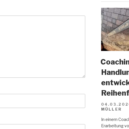
Coachin
Handlun
entwick
Reihenf
04.03.202
MÜLLER
In einem Coach
Erarbeitung vo