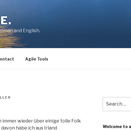
E.
German and English.
ontact
Agile Tools
LLER
Search
for:
h immer wieder über einige tolle Folk
Welcome to 
 davon habe ich aus Irland