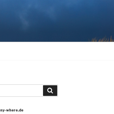
Search
any-where.de