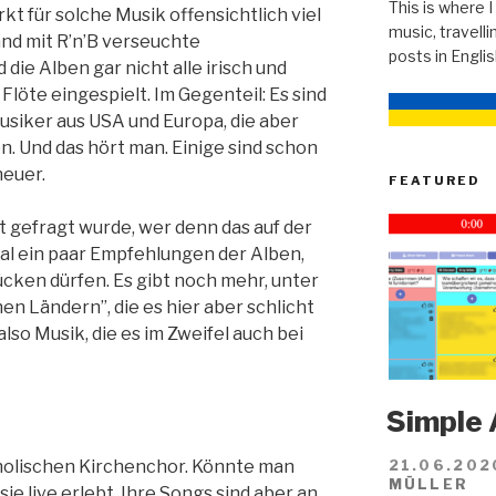
This is where I
kt für solche Musik offensichtlich viel
music, travellin
land mit R’n’B verseuchte
posts in Engli
die Alben gar nicht alle irisch und
 Flöte eingespielt. Im Gegenteil: Es sind
usiker aus USA und Europa, die aber
. Und das hört man. Einige sind schon
neuer.
FEATURED
gefragt wurde, wer denn das auf der
 mal ein paar Empfehlungen der Alben,
cken dürfen. Es gibt noch mehr, unter
n Ländern”, die es hier aber schlicht
also Musik, die es im Zweifel auch bei
Simple 
holischen Kirchenchor. Könnte man
21.06.202
MÜLLER
e live erlebt. Ihre Songs sind aber an