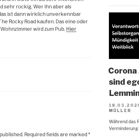
d sehr rockig. Wer ihn aber als
das ist dann wirklich unverkennbar
um The Rocky Road kaufen. Das eine oder
s Wohnzimmer wird zum Pub.
Hier
Corona 
sind eg
Lemmin
18.03.202
MÜLLER
Während das R
Verminderung d
 published.
Required fields are marked
*