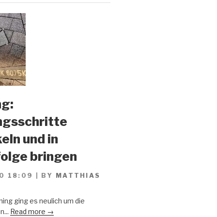
g:
gsschritte
eln und in
olge bringen
0 18:09
|
BY
MATTHIAS
ing ging es neulich um die
n...
Read more →