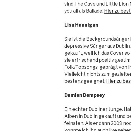
sind The Cave und Little Lion
you all als Ballade.
Hier zu best
Lisa Hannigan
Sie ist die Backgroundsänger
depressive Sänger aus Dublin. 
gekauft, weil ich das Cover so
sie erfrischend positiv gestim
Folk/Popsongs, geprägt von 
Vielleicht nichts zum gezielt
bestens geeignet.
Hier zu bes
Damien Dempsey
Ein echter Dubliner Junge. Ha
Alben in Dublin gekauft und 
feinsten. Als er dann 2009 noc
konnte ich ihn auch live sehen