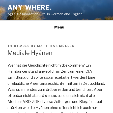
Skip
ANY-WHERE.
to
Agile, Collaboration, Life. In German and English.
content
Menu
POSTED
14.01.2010
BY
MATTHIAS MÜLLER
ON
Mediale Hyänen.
Wer hat die Geschichte nicht mitbekommen? Ein
Hamburger stand angeblich im Zentrum einer CIA-
Ermittlung und sollte sogar exekutiert werden! Eine
unglaubliche Agentengeschichte- mitten in Deutschland.
Was spannendes zum drüber reden und berichten. Aber
offenbar nicht absurd genug, als dass sich nicht alle
Medien (ARD, ZDF, diverse Zeitungen und Blogs) darauf
stürzten wie die Hyänen ohne offensichtlich auch nur