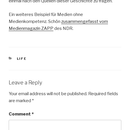
einmal nach den Quellen dieser Geschichte zu fragen.
Ein weiteres Beispiel für Medien ohne
Medienkompetenz. Schön
zusammengefasst vom
Medienmagazin ZAPP
des NDR.
CATEGORIES
LIFE
Leave a Reply
Your email address will not be published.
Required fields
are marked
*
Comment
*