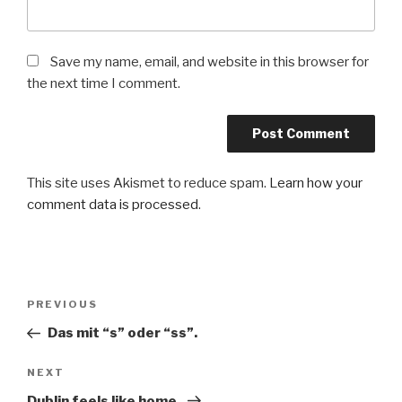
Save my name, email, and website in this browser for
the next time I comment.
This site uses Akismet to reduce spam.
Learn how your
comment data is processed
.
Post
Previous
PREVIOUS
navigation
Post
Das mit “s” oder “ss”.
Next
NEXT
Post
Dublin feels like home.