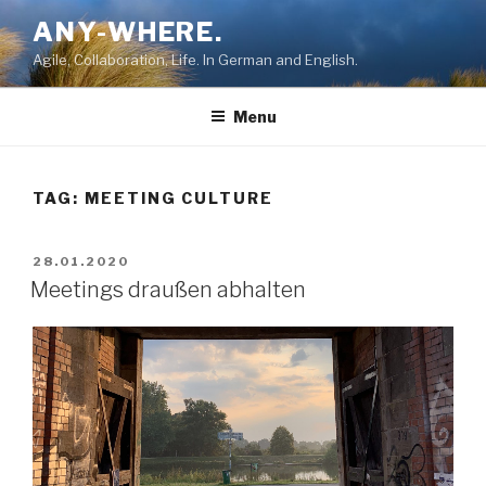
Skip
ANY-WHERE.
to
Agile, Collaboration, Life. In German and English.
content
Menu
TAG:
MEETING CULTURE
POSTED
28.01.2020
ON
Meetings draußen abhalten