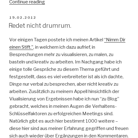
“Meetings
Continue reading
draußen
abhalten”
POSTED
19.02.2012
ON
Redet nicht drumrum.
Vor einigen Tagen postete ich meinen Artikel
“Nimm Dir
einen Stift.”
, in welchem ich dazu aufrief, in
Besprechungen mehr zu visualisieren, zu malen, zu
basteln und kreativ zu arbeiten. Im Nachgang habe ich
einige tolle Gespräche zu diesem Thema geführt und
festgestellt, dass es viel verbreiteter ist als ich dachte,
Dinge nur verbal zu besprechen, aber nicht kreativ zu
arbeiten. Zusätzlich zu meinem Appell hinsichtlich der
Viualisierung von Ergebnissen habe ich nun “zu Blog”
gebracht, welches in meinen Augen die Verhaltens-
Schlüsselfaktoren zu erfolgreichen Meetings sind.
Natürlich gibt es auch hier bestimmt 1000 weitere –
diese hier sind aus meiner Erfahrung gegriffen und freuen
sich auch wieder über Ergänzungen in den Kommentaren.