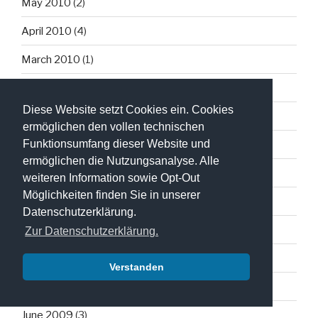
May 2010
(2)
April 2010
(4)
March 2010
(1)
February 2010
(1)
Diese Website setzt Cookies ein. Cookies
January 2010
(10)
ermöglichen den vollen technischen
Funktionsumfang dieser Website und
December 2009
(10)
ermöglichen die Nutzungsanalyse. Alle
November 2009
(7)
weiteren Information sowie Opt-Out
Möglichkeiten finden Sie in unserer
October 2009
(7)
Datenschutzerklärung.
September 2009
(2)
Zur Datenschutzerklärung.
August 2009
(2)
Verstanden
July 2009
(3)
June 2009
(3)