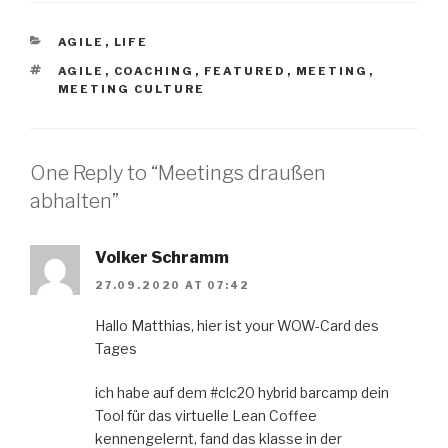
CATEGORIES
AGILE
,
LIFE
TAGS
AGILE
,
COACHING
,
FEATURED
,
MEETING
,
MEETING CULTURE
One Reply to “Meetings draußen
abhalten”
Volker Schramm
27.09.2020 AT 07:42
Hallo Matthias, hier ist your WOW-Card des
Tages
ich habe auf dem #clc20 hybrid barcamp dein
Tool für das virtuelle Lean Coffee
kennengelernt, fand das klasse in der