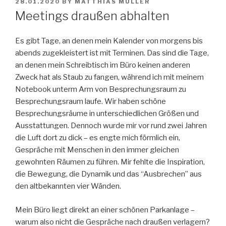
POSTED
28.01.2020
BY
MATTHIAS MÜLLER
ON
Meetings draußen abhalten
Es gibt Tage, an denen mein Kalender von morgens bis
abends zugekleistert ist mit Terminen. Das sind die Tage,
an denen mein Schreibtisch im Büro keinen anderen
Zweck hat als Staub zu fangen, während ich mit meinem
Notebook unterm Arm von Besprechungsraum zu
Besprechungsraum laufe. Wir haben schöne
Besprechungsräume in unterschiedlichen Größen und
Ausstattungen. Dennoch wurde mir vor rund zwei Jahren
die Luft dort zu dick – es engte mich förmlich ein,
Gespräche mit Menschen in den immer gleichen
gewohnten Räumen zu führen. Mir fehlte die Inspiration,
die Bewegung, die Dynamik und das “Ausbrechen” aus
den altbekannten vier Wänden.
Mein Büro liegt direkt an einer schönen Parkanlage –
warum also nicht die Gespräche nach draußen verlagern?