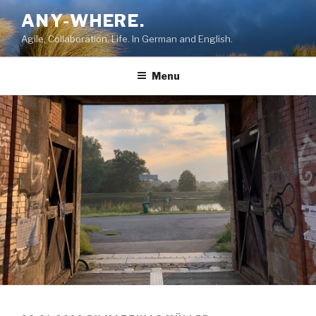
Skip
ANY-WHERE.
to
Agile, Collaboration, Life. In German and English.
content
Menu