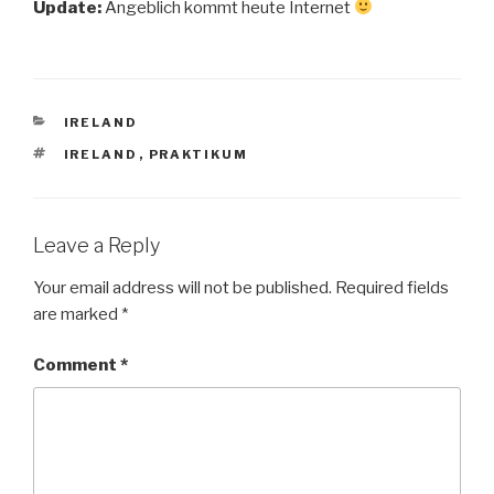
Update:
Angeblich kommt heute Internet
CATEGORIES
IRELAND
TAGS
IRELAND
,
PRAKTIKUM
Leave a Reply
Your email address will not be published.
Required fields
are marked
*
Comment
*