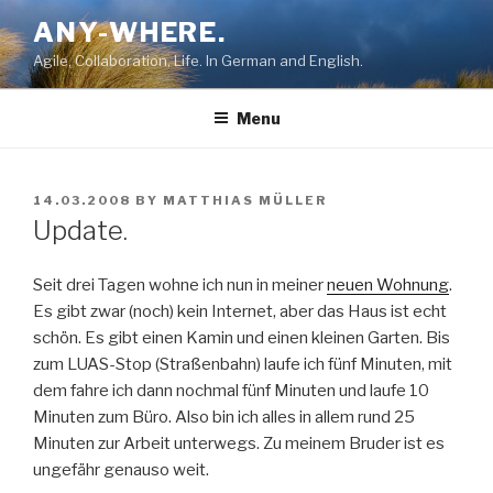
Skip
ANY-WHERE.
to
Agile, Collaboration, Life. In German and English.
content
Menu
POSTED
14.03.2008
BY
MATTHIAS MÜLLER
ON
Update.
Seit drei Tagen wohne ich nun in meiner
neuen Wohnung
.
Es gibt zwar (noch) kein Internet, aber das Haus ist echt
schön. Es gibt einen Kamin und einen kleinen Garten. Bis
zum LUAS-Stop (Straßenbahn) laufe ich fünf Minuten, mit
dem fahre ich dann nochmal fünf Minuten und laufe 10
Minuten zum Büro. Also bin ich alles in allem rund 25
Minuten zur Arbeit unterwegs. Zu meinem Bruder ist es
ungefähr genauso weit.