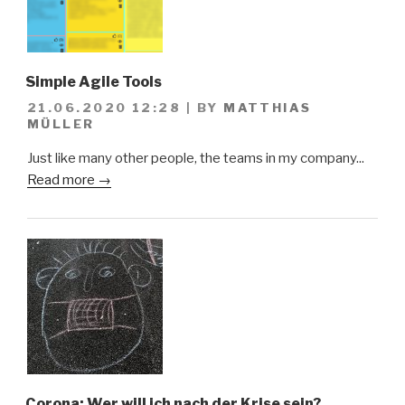
Simple Agile Tools
21.06.2020 12:28
|
BY
MATTHIAS
MÜLLER
Just like many other people, the teams in my company...
Read more →
Corona: Wer will ich nach der Krise sein?