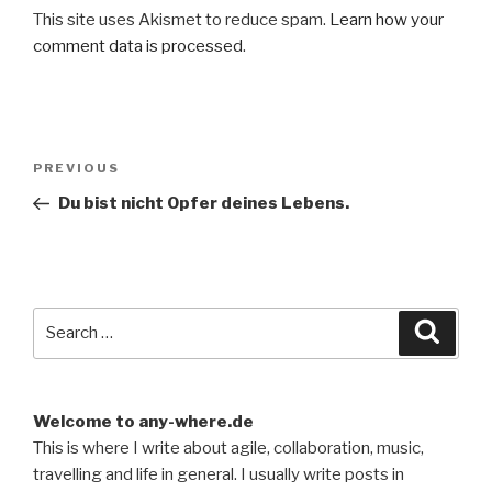
This site uses Akismet to reduce spam.
Learn how your
comment data is processed
.
Post
Previous
PREVIOUS
navigation
Post
Du bist nicht Opfer deines Lebens.
Search
Searc
for:
Welcome to any-where.de
This is where I write about agile, collaboration, music,
travelling and life in general. I usually write posts in