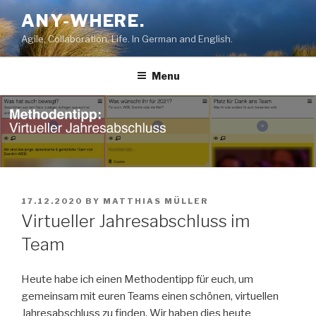
Skip
ANY-WHERE.
to
Agile, Collaboration, Life. In German and English.
content
Menu
POSTED
17.12.2020
BY
MATTHIAS MÜLLER
ON
Virtueller Jahresabschluss im
Team
Heute habe ich einen Methodentipp für euch, um
gemeinsam mit euren Teams einen schönen, virtuellen
Jahresabschluss zu finden. Wir haben dies heute