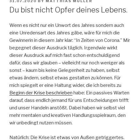
POSTED
31.07.2020
BY
MATTHIAS MÜLLER
ON
Du bist nicht Opfer deines Lebens.
Wenn es nicht nur ein Unwort des Jahres sondern auch
eine Unredensart des Jahres gäbe, wäre für mich die
Gewinnerin in diesem Jahr klar: “In Zeiten von Corona.” Mir
begegnet dieser Ausdruck täglich. Irgendwie wirkt
dieser Ausdruck auf mich fast schon entschuldigend
dafür, dass wir glauben – vielleicht nur noch weniger als
sonst – kaum bis keine Gelegenheit zu haben, selbst
etwas ändern, selbst etwas gestalten zu können. Für
mich spiegelt er eine Haltung wider, die ich bereits zu
Beginn der Krise beschrieben
habe: Ein passives Warten
darauf, dass endlich jemand für uns Entscheidungen trifft
und unser Handeln anstößt. Dabei haben wir selbst viel
mehr mentalen und kreativen Handlungsspielraum, den
wir unbedingt nutzen müssen.
Natürlich: Die Krise ist etwas von Außen getriggertes.