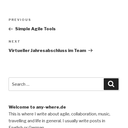
Post
Previous
PREVIOUS
navigation
Post
Simple Agile Tools
Next
NEXT
Post
Virtueller Jahresabschluss im Team
Search
Searc
for:
Welcome to any-where.de
This is where I write about agile, collaboration, music,
travelling and life in general. I usually write posts in
English or German.