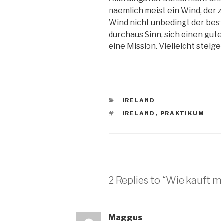
naemlich meist ein Wind, der 
Wind nicht unbedingt der best
durchaus Sinn, sich einen gut
eine Mission. Vielleicht steig
CATEGORIES
IRELAND
TAGS
IRELAND
,
PRAKTIKUM
2 Replies to “Wie kauft 
Maggus