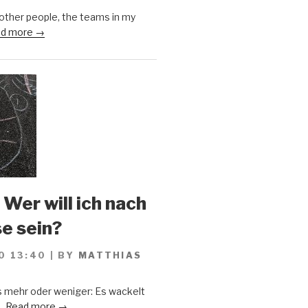
 other people, the teams in my
d more →
 Wer will ich nach
se sein?
0 13:40
|
BY
MATTHIAS
s mehr oder weniger: Es wackelt
..
Read more →