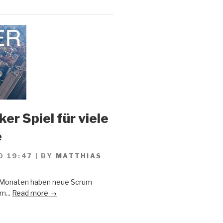
er Spiel für viele
e
0 19:47
|
BY
MATTHIAS
n Monaten haben neue Scrum
m...
Read more →