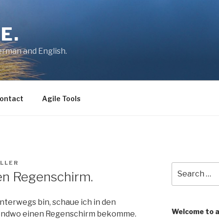
E.
German and English.
ontact
Agile Tools
LLER
Search
en Regenschirm.
for:
unterwegs bin, schaue ich in den
Welcome to 
rgendwo einen Regenschirm bekomme.