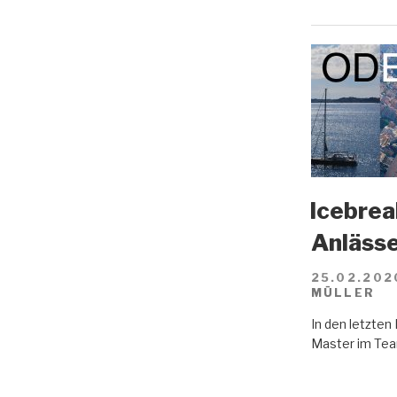
Icebreak
Anläss
25.02.202
MÜLLER
In den letzte
Master im Tea