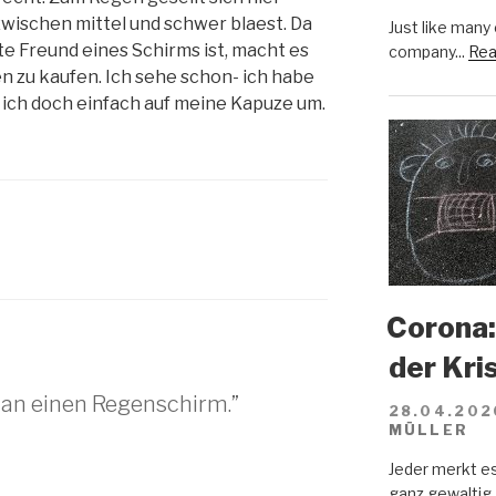
zwischen mittel und schwer blaest. Da
Just like many
e Freund eines Schirms ist, macht es
company...
Rea
en zu kaufen. Ich sehe schon- ich habe
e ich doch einfach auf meine Kapuze um.
Corona:
der Kri
man einen Regenschirm.”
28.04.202
MÜLLER
Jeder merkt e
ganz gewaltig.