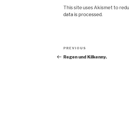
This site uses Akismet to red
data is processed
.
Post
Previous
PREVIOUS
navigation
Post
Regen und Kilkenny.