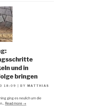
g:
gsschritte
eln und in
olge bringen
0 18:09
|
BY
MATTHIAS
ing ging es neulich um die
n...
Read more →