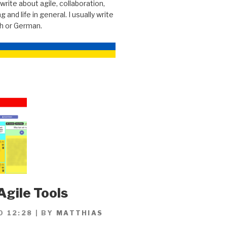
 write about agile, collaboration,
g and life in general. I usually write
sh or German.
Agile Tools
0 12:28
|
BY
MATTHIAS