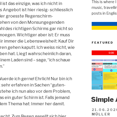
This is where I
ist das einzige, was ich nicht in
music, travellin
Angebot ist hier riesig- schliesslich
posts in Engli
h der groesste Regenschirm-
esehen von den Monsungegenden
Wahl des richtigen Schirms gar nicht so
 moegen. Wichtiger aber ist: Er muss
mir immer die Lebensweisheit: Kauf Dir
FEATURED
ren gehen kaputt. Ich weiss nicht, wie
ben hat. Liegt wahrscheinlich daran,
einem Laden sind – sage, “ich schaue
n.”
uerde ich gerne! Ehrlich! Nur bin ich
 sehr erfahren in Sachen “guten-
tehe ich nun also vor dem Problem,
s ein guter Schirm ist. Falls jemand
Simple 
 dem Thema hat: Immer her damit.
21.06.202
MÜLLER
recht. Zum Regen gesellt sich hier