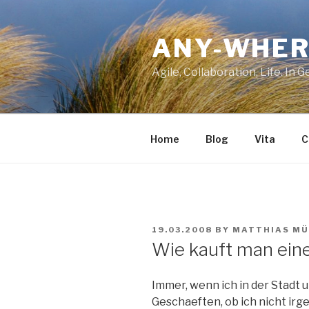
Skip
to
ANY-WHER
content
Agile, Collaboration, Life. In 
Home
Blog
Vita
C
POSTED
19.03.2008
BY
MATTHIAS MÜ
ON
Wie kauft man ein
Immer, wenn ich in der Stadt 
Geschaeften, ob ich nicht i