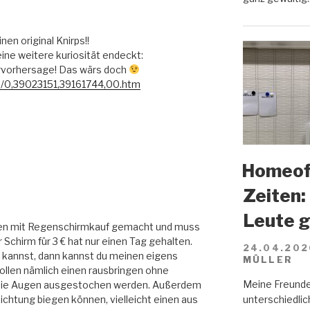
nen original Knirps!!
ine weitere kuriosität endeckt:
rvorhersage! Das wärs doch
/0,39023151,39161744,00.htm
Homeoff
Zeiten:
Leute 
gen mit Regenschirmkauf gemacht und muss
r Schirm für 3 € hat nur einen Tag gehalten.
24.04.202
n kannst, dann kannst du meinen eigens
MÜLLER
ollen nämlich einen rausbringen ohne
Meine Freunde
 die Augen ausgestochen werden. Außerdem
unterschiedlich
 Richtung biegen können, vielleicht einen aus