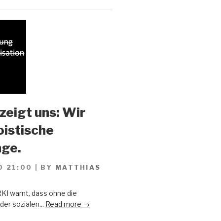
zeigt uns: Wir
oistische
ge.
0 21:00
|
BY
MATTHIAS
KI warnt, dass ohne die
er sozialen...
Read more →