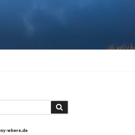
Search
any-where.de